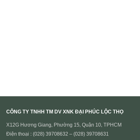
CÔNG TY TNHH TM DV XNK ĐẠI PHÚC LỘC THỌ
X12G Hương Giang, Phường 15, Quận 10, TPHCM
Điện thoại : (028) 39708632 – (028) 39708631