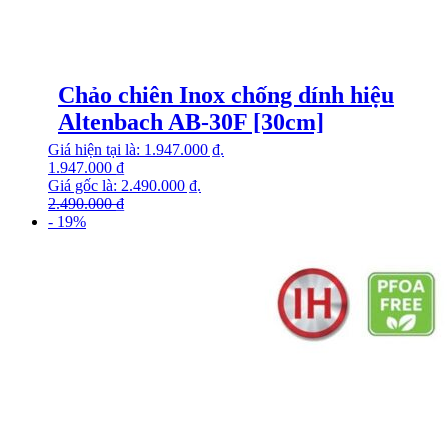
Chảo chiên Inox chống dính hiệu
Altenbach AB-30F [30cm]
Giá hiện tại là: 1.947.000 ₫.
1.947.000
₫
Giá gốc là: 2.490.000 ₫.
2.490.000
₫
- 19%