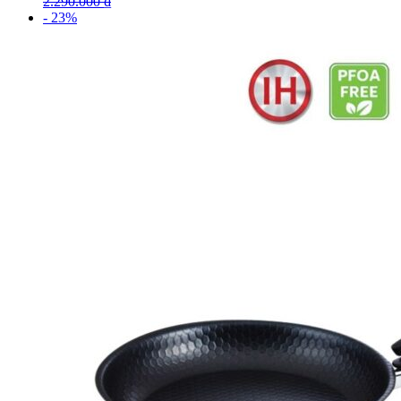
2.290.000
₫
- 23%