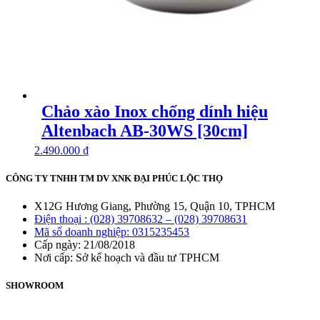
Chảo xào Inox chống dính hiệu
Altenbach AB-30WS [30cm]
2.490.000
₫
CÔNG TY TNHH TM DV XNK ĐẠI PHÚC LỘC THỌ
X12G Hương Giang, Phường 15, Quận 10, TPHCM
Điện thoại : (028) 39708632 – (028) 39708631
Mã số doanh nghiệp: 0315235453
Cấp ngày: 21/08/2018
Nơi cấp: Sở kế hoạch và đầu tư TPHCM
SHOWROOM