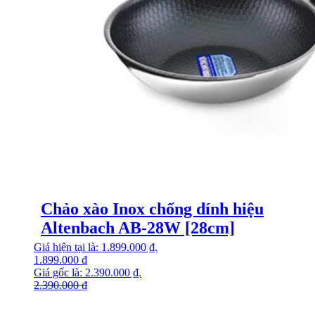
Chảo xào Inox chống dính hiệu
Altenbach AB-28W [28cm]
Giá hiện tại là: 1.899.000 ₫.
1.899.000
₫
Giá gốc là: 2.390.000 ₫.
2.390.000
₫