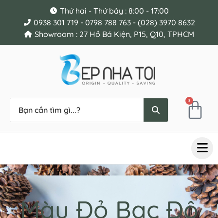
Thứ hai - Thứ bảy : 8:00 - 17:00
0938 301 719 - 0798 788 763 - (028) 3970 8632
Showroom : 27 Hồ Bá Kiện, P15, Q10, TPHCM
0
Màu Đỏ Bạc Đô