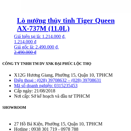
Lò nướng thủy tinh Tiger Queen
AX-737M (11.0L)
Giá hiện tại là: 1.214.000 ₫.
1.214.000
₫
Giá gốc là: 2.490.000 ₫.
2.490.000
₫
CÔNG TY TNHH TM DV XNK ĐẠI PHÚC LỘC THỌ
X12G Hương Giang, Phường 15, Quận 10, TPHCM
Điện thoại : (028) 39708632 – (028) 39708631
Mã số doanh nghiệp: 0315235453
Cấp ngày: 21/08/2018
Nơi cấp: Sở kế hoạch và đầu tư TPHCM
SHOWROOM
27 Hồ Bá Kiện, Phường 15, Quận 10, TPHCM
Hotline : 0938 301 719 - 0978 788