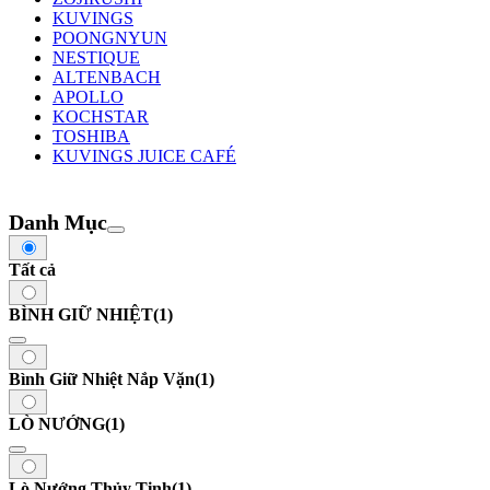
KUVINGS
POONGNYUN
NESTIQUE
ALTENBACH
APOLLO
KOCHSTAR
TOSHIBA
KUVINGS JUICE CAFÉ
Danh Mục
Tất cả
BÌNH GIỮ NHIỆT
(1)
Bình Giữ Nhiệt Nắp Vặn
(1)
LÒ NƯỚNG
(1)
Lò Nướng Thủy Tinh
(1)