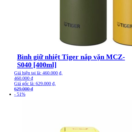
Bình giữ nhiệt Tiger nắp vặn MCZ-
S040 [400ml]
Giá hiện tại là: 460.000 ₫.
460.000
₫
Giá gốc là: 629.000 ₫.
629.000
₫
- 51%