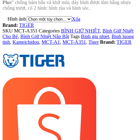
Plus
” chống bám bẩn và khử mùi, đáy bình được làm bằng nhựa
chống trượt, có 2 hình: hình rùa và hình sóc.
Hình ảnh
Xóa
Brand:
TIGER
SKU
MCT-A351
Categories
BÌNH GIỮ NHIỆT
,
Bình Giữ Nhiệt
Cho Bé
,
Bình Giữ Nhiệt Nắp Bật
Tags
Binh giu nhiet
,
Binh luong
tinh
,
Kameichidou
,
MCT-A1
,
MCT-A351
,
Tiger
Brand:
TIGER