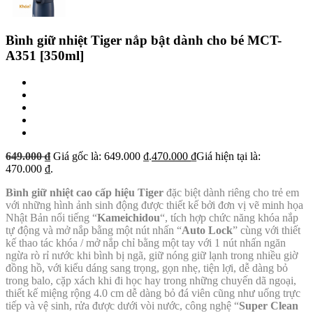
Bình giữ nhiệt Tiger nắp bật dành cho bé MCT-
A351 [350ml]
649.000
₫
Giá gốc là: 649.000 ₫.
470.000
₫
Giá hiện tại là:
470.000 ₫.
Bình giữ nhiệt cao cấp hiệu Tiger
đặc biệt dành riêng cho trẻ em
với những hình ảnh sinh động được thiết kế bởi đơn vị vẽ minh họa
Nhật Bản nổi tiếng “
Kameichidou
“, tích hợp chức năng khóa nắp
tự động và mở nắp bằng một nút nhấn “
Auto Lock
” cùng với thiết
kế thao tác khóa / mở nắp chỉ bằng một tay với 1 nút nhấn ngăn
ngừa rò rỉ nước khi bình bị ngã, giữ nóng giữ lạnh trong nhiều giờ
đồng hồ, với kiểu dáng sang trọng, gọn nhẹ, tiện lợi, dễ dàng bỏ
trong balo, cặp xách khi đi học hay trong những chuyến dã ngoại,
thiết kế miệng rộng 4.0 cm dễ dàng bỏ đá viên cũng như uống trực
tiếp và vệ sinh, rửa được dưới vòi nước, công nghệ “
Super Clean