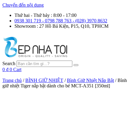
Chuyển đến nội dung
Thứ hai - Thứ bảy : 8:00 - 17:00
0938 301 719 - 0798 788 763 - (028) 3970 8632
Showroom : 27 Hồ Bá Kiện, P15, Q10, TPHCM
Search
0
₫
0
Cart
Trang chủ
/
BÌNH GIỮ NHIỆT
/
Bình Giữ Nhiệt Nắp Bật
/ Bình
giữ nhiệt Tiger nắp bật dành cho bé MCT-A351 [350ml]