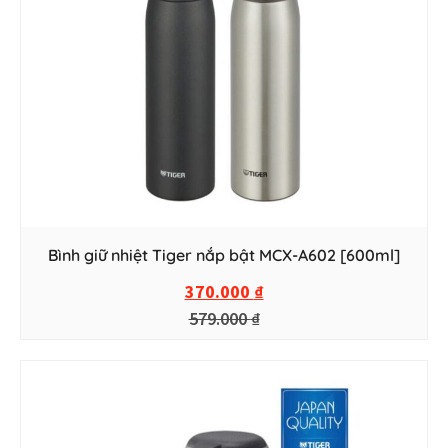
Bình giữ nhiệt Tiger nắp bật MCX-A602 [600ml]
370.000
₫
579.000
₫