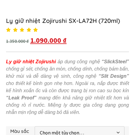
Ly giữ nhiệt Zojirushi SX-LA72H (720ml)
1.090.000
₫
1.350.000
₫
Ly giữ nhiệt Zojirushi
áp dụng công nghệ
“SlickSteel”
chống gỉ sét, chống ăn mòn, chống dính, chống bám bẩn,
khử mùi và dễ dàng vệ sinh, công nghệ
“Slit Design”
cho thiết kế bình gọn nhẹ hơn. Ngoài ra, nắp được thiết
kế hình xoắn ốc và còn được trang bị ron cao su bọc kín
“Leak Proof”
mang đến khả năng giữ nhiệt tốt hơn và
chống rò rỉ nước. Miệng ly được gia công dạng gọng
nhẵn mịn rộng dễ dàng bỏ đá viên.
Màu sắc