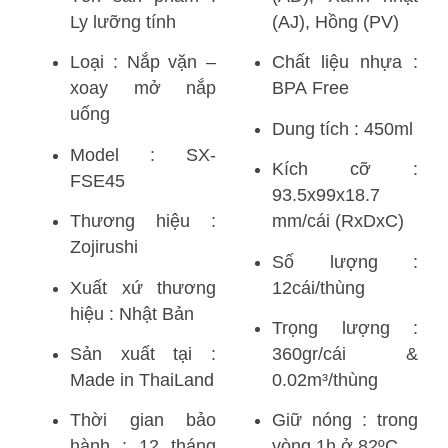
Ly lưỡng tính
(AJ), Hồng (PV)
Loại : Nắp vặn –
Chất liệu nhựa :
xoay mở nắp
BPA Free
uống
Dung tích : 450ml
Model : SX-
Kích cỡ :
FSE45
93.5x99x18.7
Thương hiệu :
mm/cái (RxDxC)
Zojirushi
Số lượng :
Xuất xứ thương
12cái/thùng
hiệu : Nhật Bản
Trọng lượng :
Sản xuất tại :
360gr/cái &
Made in ThaiLand
0.02m³/thùng
Thời gian bảo
Giữ nóng : trong
hành : 12 tháng
vòng 1h ở 82ºC