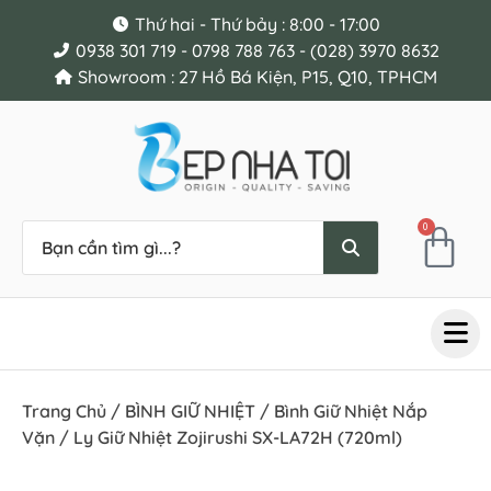
Thứ hai - Thứ bảy : 8:00 - 17:00
0938 301 719 - 0798 788 763 - (028) 3970 8632
Showroom : 27 Hồ Bá Kiện, P15, Q10, TPHCM
0
Trang Chủ
/
BÌNH GIỮ NHIỆT
/
Bình Giữ Nhiệt Nắp
Vặn
/ Ly Giữ Nhiệt Zojirushi SX-LA72H (720ml)