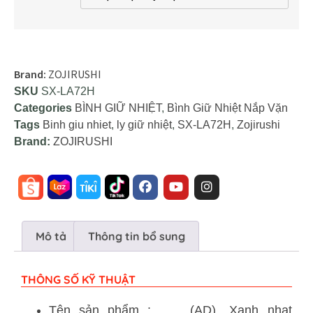
Brand:
ZOJIRUSHI
SKU
SX-LA72H
Categories
BÌNH GIỮ NHIỆT
,
Bình Giữ Nhiệt Nắp Vặn
Tags
Binh giu nhiet
,
ly giữ nhiệt
,
SX-LA72H
,
Zojirushi
Brand:
ZOJIRUSHI
Mô tả
Thông tin bổ sung
THÔNG SỐ KỸ THUẬT
Tên sản phẩm :
(AD), Xanh nhạt