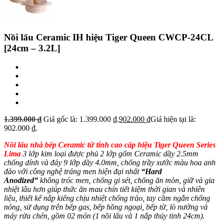
Nồi lẩu Ceramic IH hiệu Tiger Queen CWCP-24CL
[24cm – 3.2L]
1.399.000
₫
Giá gốc là: 1.399.000 ₫.
902.000
₫
Giá hiện tại là:
902.000 ₫.
Nồi lẩu nhà bếp Ceramic từ tính cao cấp hiệu Tiger Queen
Series
Lima
3 lớp kim loại được phủ 2 lớp gốm Ceramic dầy 2.5mm
chống dính và đáy 9 lớp dầy 4.0mm, chống trầy xước màu hoa anh
đào với công nghệ tráng men hiện đại nhất
“Hard
Anodized”
không tróc men, chống gỉ sét, chống ăn mòn, giữ và gia
nhiệt lâu hơn giúp thức ăn mau chín tiết kiệm thời gian và nhiên
liệu, thiết kế nắp kiếng chịu nhiệt chống trào, tay cầm ngắn chống
nóng, sử dụng trên bếp gas, bếp hồng ngoại, bếp từ, lò nướng và
máy rửa chén, gồm 02 món (1 nồi lẩu và 1 nắp thủy tinh 24cm).