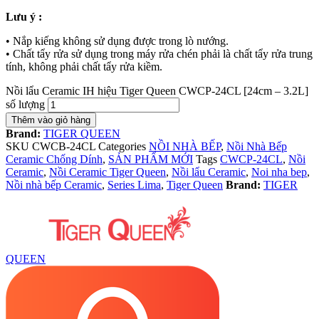
Lưu ý :
• Nắp kiếng không sử dụng được trong lò nướng.
• Chất tẩy rửa sử dụng trong máy rửa chén phải là chất tẩy rửa trung
tính, không phải chất tẩy rửa kiềm.
Nồi lẩu Ceramic IH hiệu Tiger Queen CWCP-24CL [24cm – 3.2L]
số lượng
Thêm vào giỏ hàng
Brand:
TIGER QUEEN
SKU
CWCB-24CL
Categories
NỒI NHÀ BẾP
,
Nồi Nhà Bếp
Ceramic Chống Dính
,
SẢN PHẨM MỚI
Tags
CWCP-24CL
,
Nồi
Ceramic
,
Nồi Ceramic Tiger Queen
,
Nồi lẩu Ceramic
,
Noi nha bep
,
Nồi nhà bếp Ceramic
,
Series Lima
,
Tiger Queen
Brand:
TIGER
QUEEN