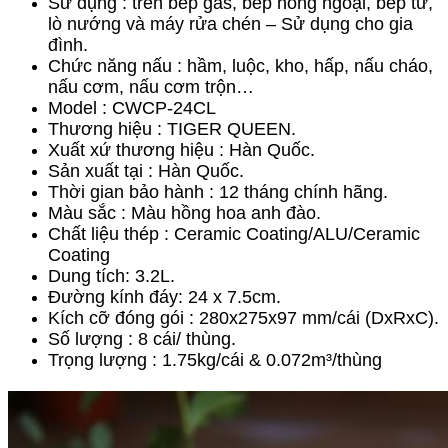
Sử dụng : trên bếp gas, bếp hồng ngoại, bếp từ,
lò nướng và máy rửa chén – Sử dụng cho gia
đình.
Chức năng nấu : hầm, luộc, kho, hấp, nấu cháo,
nấu cơm, nấu cơm trộn…
Model : CWCP-24CL
Thương hiệu : TIGER QUEEN.
Xuất xứ thương hiệu : Hàn Quốc.
Sản xuất tại : Hàn Quốc.
Thời gian bảo hành : 12 tháng chính hãng.
Màu sắc : Màu hồng hoa anh đào.
Chất liệu thép : Ceramic Coating/ALU/Ceramic
Coating
Dung tích: 3.2L.
Đường kính đáy: 24 x 7.5cm.
Kích cỡ đóng gói : 280x275x97 mm/cái (DxRxC).
Số lượng : 8 cái/ thùng.
Trọng lượng : 1.75kg/cái & 0.072m³/thùng