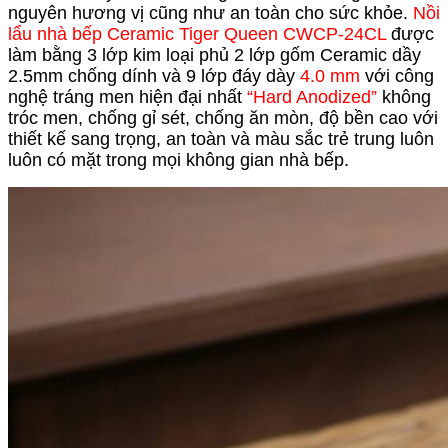
nguyên hương vị cũng như an toàn cho sức khỏe.
Nồi
lẩu nhà bếp Ceramic Tiger Queen CWCP-24CL
được
làm bằng 3 lớp kim loại phủ 2 lớp gốm Ceramic dầy
2.5mm chống dính và 9 lớp đáy dày
4.0
mm
với công
nghệ tráng men hiện đại nhất
“Hard Anodized”
không
tróc men, chống gỉ sét, chống ăn mòn, độ bền cao với
thiết kế sang trọng, an toàn và màu sắc trẻ trung luôn
luôn có mặt trong mọi không gian nhà bếp.