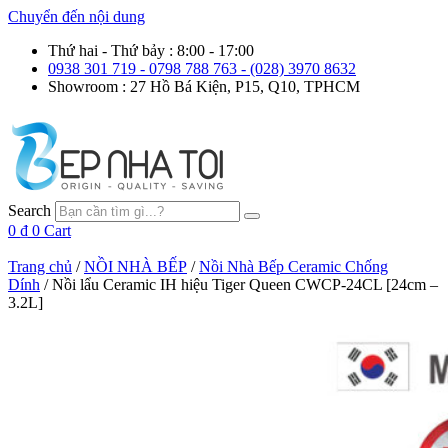
Chuyển đến nội dung
Thứ hai - Thứ bảy : 8:00 - 17:00
0938 301 719 - 0798 788 763 - (028) 3970 8632
Showroom : 27 Hồ Bá Kiện, P15, Q10, TPHCM
Search
0
₫
0
Cart
Trang chủ
/
NỒI NHÀ BẾP
/
Nồi Nhà Bếp Ceramic Chống
Dính
/ Nồi lẩu Ceramic IH hiệu Tiger Queen CWCP-24CL [24cm –
3.2L]