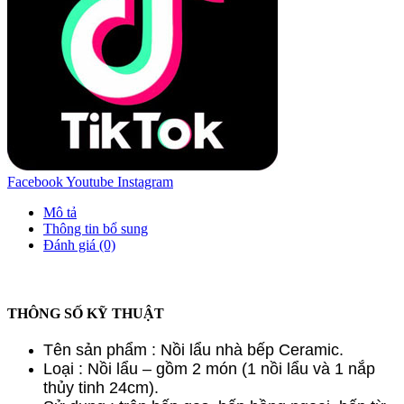
Facebook
Youtube
Instagram
Mô tả
Thông tin bổ sung
Đánh giá (0)
THÔNG SỐ KỸ THUẬT
Tên sản phẩm : Nồi lẩu nhà bếp Ceramic.
Loại : Nồi lẩu – gồm 2 món (1 nồi lẩu và 1 nắp
thủy tinh 24cm).