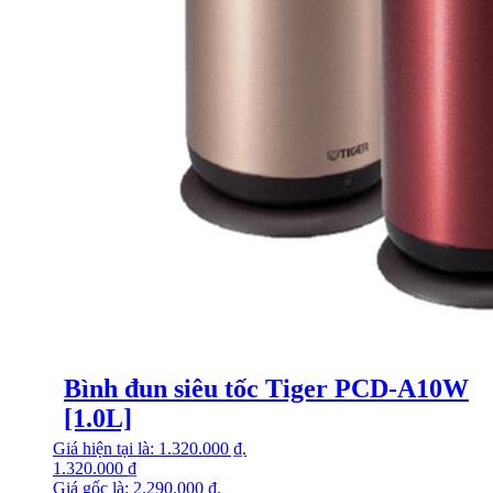
Bình đun siêu tốc Tiger PCD-A10W
[1.0L]
Giá hiện tại là: 1.320.000 ₫.
1.320.000
₫
Giá gốc là: 2.290.000 ₫.