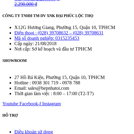
2.290.000
₫
CÔNG TY TNHH TM DV XNK ĐẠI PHÚC LỘC THỌ
X12G Hương Giang, Phường 15, Quận 10, TPHCM
Điện thoại : (028) 39708632 – (028) 39708631
Mã số doanh nghiệp: 0315235453
Cấp ngày: 21/08/2018
Nơi cấp: Sở kế hoạch và đầu tư TPHCM
SHOWROOM
27 Hồ Bá Kiện, Phường 15, Quận 10, TPHCM
Hotline : 0938 301 719 - 0978 788
Email: sales@bepnhatoi.com
Thời gian làm việc : 8:00 – 17:00 (T2-T7)
Youtube
Facebook-f
Instagram
HỖ TRỢ
Điều khoản sử dụng