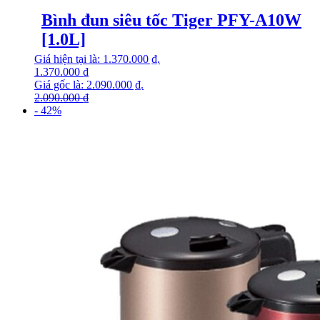
Bình đun siêu tốc Tiger PFY-A10W
[1.0L]
Giá hiện tại là: 1.370.000 ₫.
1.370.000
₫
Giá gốc là: 2.090.000 ₫.
2.090.000
₫
- 42%