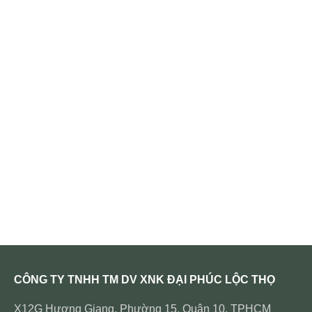
CÔNG TY TNHH TM DV XNK ĐẠI PHÚC LỘC THỌ
X12G Hương Giang, Phường 15, Quận 10, TPHCM