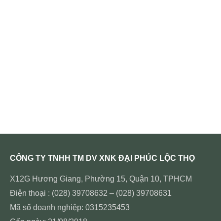
CÔNG TY TNHH TM DV XNK ĐẠI PHÚC LỘC THỌ
X12G Hương Giang, Phường 15, Quận 10, TPHCM
Điện thoại : (028) 39708632 – (028) 39708631
Mã số doanh nghiệp: 0315235453