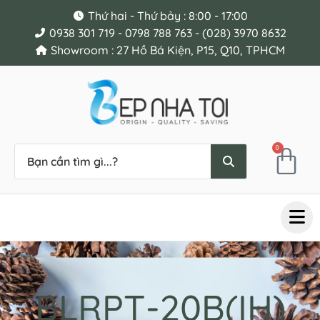
Thứ hai - Thứ bảy : 8:00 - 17:00
0938 301 719 - 0798 788 763 - (028) 3970 8632
Showroom : 27 Hồ Bá Kiện, P15, Q10, TPHCM
0
BLRPT-20B(IH)