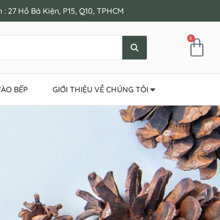
: 27 Hồ Bá Kiện, P15, Q10, TPHCM
0
ÀO BẾP
GIỚI THIỆU VỀ CHÚNG TÔI