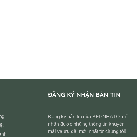
ĐĂNG KÝ NHẬN BẢN TIN
ng
Đăng ký bản tin của BEPNHATOI để
nhận được những thông tin khuyến
ật
mãi và ưu đãi mới nhất từ chúng tôi!
ành