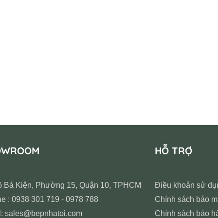
OWROOM
HỖ TRỢ
ồ Bá Kiện, Phường 15, Quận 10, TPHCM
Điều khoản sử dụ
ne : 0938 301 719 - 0978 788
Chính sách bảo m
l: sales@bepnhatoi.com
Chính sách bảo h