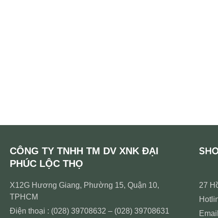
SH
CÔNG TY TNHH TM DV XNK ĐẠI
PHÚC LỘC THỌ
X12G Hương Giang, Phường 15, Quận 10,
27 H
TPHCM
Hotli
Điện thoại : (028) 39708632 – (028) 39708631
Emai