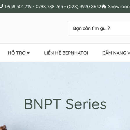
0938 301 719 - 0798 788 763 - (028) 3970 8632
Showroom 
HỖ TRỢ
LIÊN HỆ BEPNHATOI
CẨM NANG V
BNPT Series