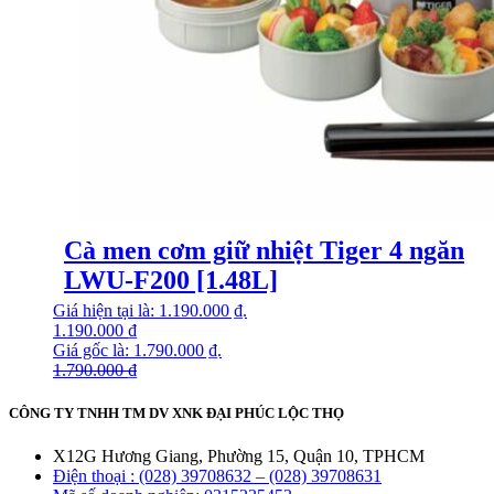
Cà men cơm giữ nhiệt Tiger 4 ngăn
LWU-F200 [1.48L]
Giá hiện tại là: 1.190.000 ₫.
1.190.000
₫
Giá gốc là: 1.790.000 ₫.
1.790.000
₫
CÔNG TY TNHH TM DV XNK ĐẠI PHÚC LỘC THỌ
X12G Hương Giang, Phường 15, Quận 10, TPHCM
Điện thoại : (028) 39708632 – (028) 39708631