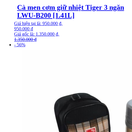
Cà men cơm giữ nhiệt Tiger 3 ngăn
LWU-B200 [1.41L]
Giá hiện tại là: 950.000 ₫.
950.000
₫
Giá gốc là: 1.350.000 ₫.
1.350.000
₫
- 56%