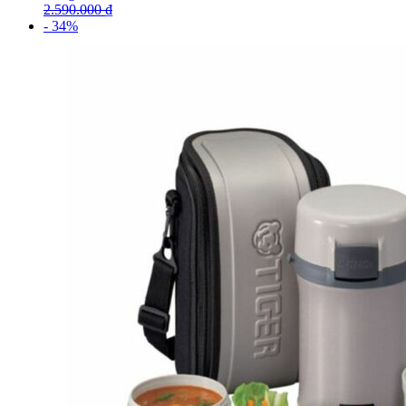
2.590.000
₫
- 34%