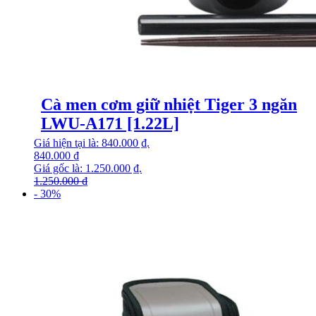
Cà men cơm giữ nhiệt Tiger 3 ngăn
LWU-A171 [1.22L]
Giá hiện tại là: 840.000 ₫.
840.000
₫
Giá gốc là: 1.250.000 ₫.
1.250.000
₫
- 30%