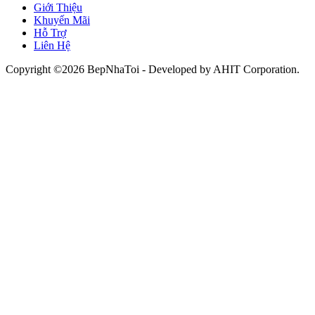
Giới Thiệu
Khuyến Mãi
Hỗ Trợ
Liên Hệ
Copyright ©2026 BepNhaToi - Developed by
AHIT Corporation
.