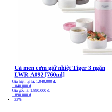
Cà men cơm giữ nhiệt Tiger 3 ngăn
LWR-A092 [760ml]
Giá hiện tại là: 1.040.000 ₫.
1.040.000
₫
Giá gốc là: 1.890.000 ₫.
1.890.000
₫
- 33%