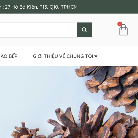
: 27 Hồ Bá Kiện, P15, Q10, TPHCM
0
ÀO BẾP
GIỚI THIỆU VỀ CHÚNG TÔI