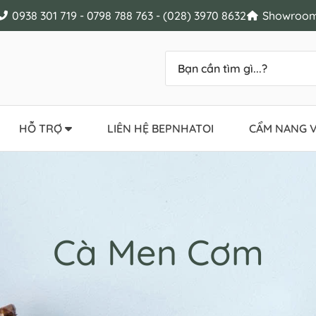
0938 301 719 - 0798 788 763 - (028) 3970 8632
Showroom 
HỖ TRỢ
LIÊN HỆ BEPNHATOI
CẨM NANG V
Cà Men Cơm