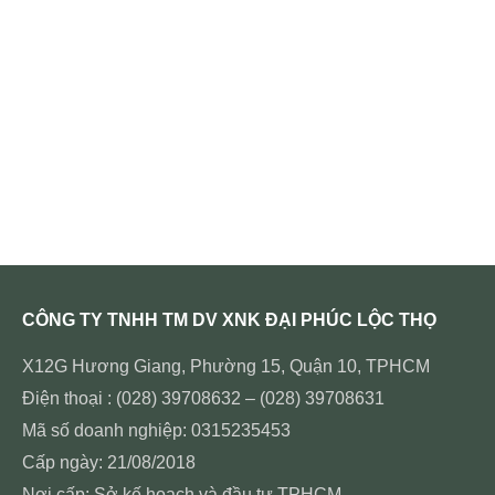
CÔNG TY TNHH TM DV XNK ĐẠI PHÚC LỘC THỌ
X12G Hương Giang, Phường 15, Quận 10, TPHCM
Điện thoại : (028) 39708632 – (028) 39708631
Mã số doanh nghiệp: 0315235453
Cấp ngày: 21/08/2018
Nơi cấp: Sở kế hoạch và đầu tư TPHCM