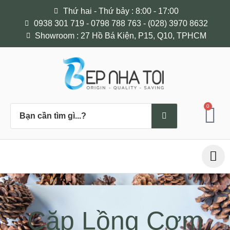
Thứ hai - Thứ bảy : 8:00 - 17:00
0938 301 719 - 0798 788 763 - (028) 3970 8632
Showroom : 27 Hồ Bá Kiện, P15, Q10, TPHCM
0
Cặp Lồng Cơm