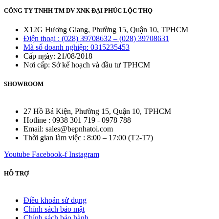
CÔNG TY TNHH TM DV XNK ĐẠI PHÚC LỘC THỌ
X12G Hương Giang, Phường 15, Quận 10, TPHCM
Điện thoại : (028) 39708632 – (028) 39708631
Mã số doanh nghiệp: 0315235453
Cấp ngày: 21/08/2018
Nơi cấp: Sở kế hoạch và đầu tư TPHCM
SHOWROOM
27 Hồ Bá Kiện, Phường 15, Quận 10, TPHCM
Hotline : 0938 301 719 - 0978 788
Email: sales@bepnhatoi.com
Thời gian làm việc : 8:00 – 17:00 (T2-T7)
Youtube
Facebook-f
Instagram
HỖ TRỢ
Điều khoản sử dụng
Chính sách bảo mật
Chính sách bảo hành