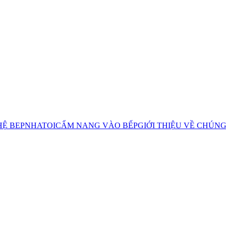
HỆ BEPNHATOI
CẨM NANG VÀO BẾP
GIỚI THIỆU VỀ CHÚNG