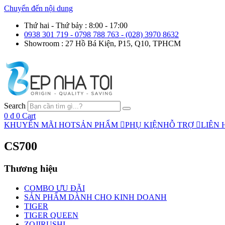
Chuyển đến nội dung
Thứ hai - Thứ bảy : 8:00 - 17:00
0938 301 719 - 0798 788 763 - (028) 3970 8632
Showroom : 27 Hồ Bá Kiện, P15, Q10, TPHCM
Search
0
₫
0
Cart
KHUYẾN MÃI HOT
SẢN PHẨM
PHỤ KIỆN
HỖ TRỢ
LIÊN 
CS700
Thương hiệu
COMBO ƯU ĐÃI
SẢN PHẨM DÀNH CHO KINH DOANH
TIGER
TIGER QUEEN
ZOJIRUSHI