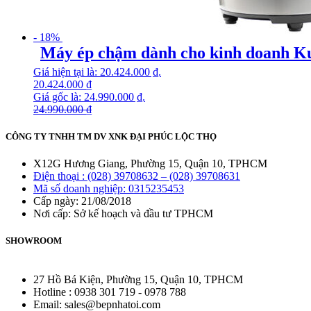
- 18%
Máy ép chậm dành cho kinh doanh K
Giá hiện tại là: 20.424.000 ₫.
20.424.000
₫
Giá gốc là: 24.990.000 ₫.
24.990.000
₫
CÔNG TY TNHH TM DV XNK ĐẠI PHÚC LỘC THỌ
X12G Hương Giang, Phường 15, Quận 10, TPHCM
Điện thoại : (028) 39708632 – (028) 39708631
Mã số doanh nghiệp: 0315235453
Cấp ngày: 21/08/2018
Nơi cấp: Sở kế hoạch và đầu tư TPHCM
SHOWROOM
27 Hồ Bá Kiện, Phường 15, Quận 10, TPHCM
Hotline : 0938 301 719 - 0978 788
Email: sales@bepnhatoi.com