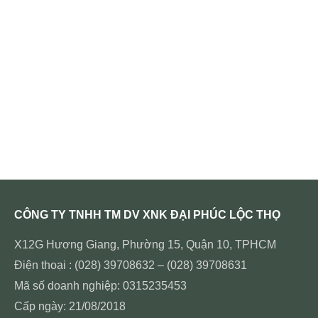
CÔNG TY TNHH TM DV XNK ĐẠI PHÚC LỘC THỌ
X12G Hương Giang, Phường 15, Quận 10, TPHCM
Điện thoại : (028) 39708632 – (028) 39708631
Mã số doanh nghiệp: 0315235453
Cấp ngày: 21/08/2018