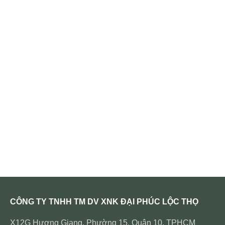
CÔNG TY TNHH TM DV XNK ĐẠI PHÚC LỘC THỌ
X12G Hương Giang, Phường 15, Quận 10, TPHCM