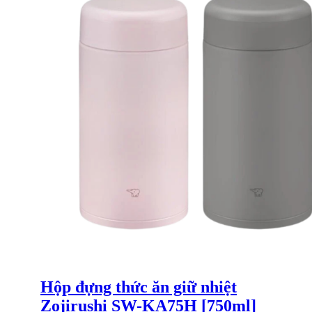
Hộp đựng thức ăn giữ nhiệt
Zojirushi SW-KA75H [750ml]