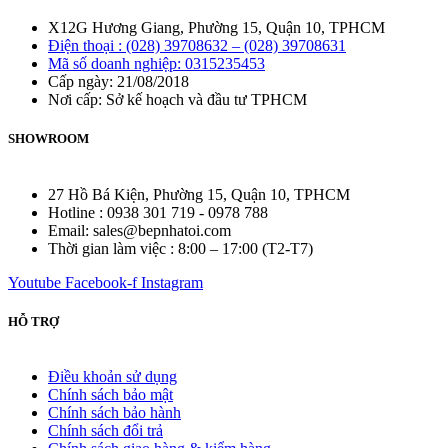
X12G Hương Giang, Phường 15, Quận 10, TPHCM
Điện thoại : (028) 39708632 – (028) 39708631
Mã số doanh nghiệp: 0315235453
Cấp ngày: 21/08/2018
Nơi cấp: Sở kế hoạch và đầu tư TPHCM
SHOWROOM
27 Hồ Bá Kiện, Phường 15, Quận 10, TPHCM
Hotline : 0938 301 719 - 0978 788
Email: sales@bepnhatoi.com
Thời gian làm việc : 8:00 – 17:00 (T2-T7)
Youtube
Facebook-f
Instagram
HỖ TRỢ
Điều khoản sử dụng
Chính sách bảo mật
Chính sách bảo hành
Chính sách đổi trả