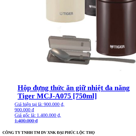
Hộp đựng thức ăn giữ nhiệt đa năng
Tiger MCJ-A075 [750ml]
Giá hiện tại là: 900.000 ₫.
900.000
₫
Giá gốc là: 1.400.000 ₫.
1.400.000
₫
CÔNG TY TNHH TM DV XNK ĐẠI PHÚC LỘC THỌ