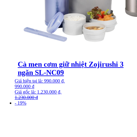
Cà men cơm giữ nhiệt Zojirushi 3
ngăn SL-NC09
Giá hiện tại là: 990.000 ₫.
990.000
₫
Giá gốc là: 1.230.000 ₫.
1.230.000
₫
- 19%