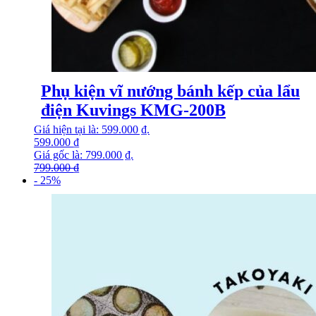
Phụ kiện vĩ nướng bánh kếp của lẩu
điện Kuvings KMG-200B
Giá hiện tại là: 599.000 ₫.
599.000
₫
Giá gốc là: 799.000 ₫.
799.000
₫
- 25%