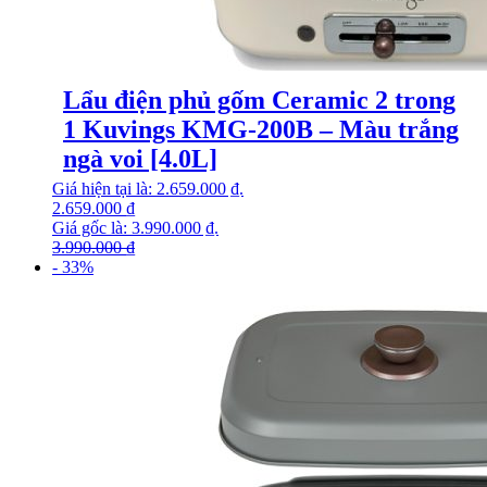
Lẩu điện phủ gốm Ceramic 2 trong
1 Kuvings KMG-200B – Màu trắng
ngà voi [4.0L]
Giá hiện tại là: 2.659.000 ₫.
2.659.000
₫
Giá gốc là: 3.990.000 ₫.
3.990.000
₫
- 33%