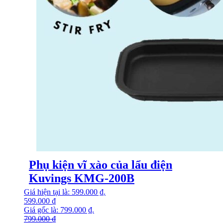
Phụ kiện vĩ xào của lẩu điện
Kuvings KMG-200B
Giá hiện tại là: 599.000 ₫.
599.000
₫
Giá gốc là: 799.000 ₫.
799.000
₫