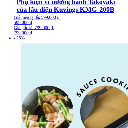
Phụ kiện vĩ nướng bánh Takoyaki
của lẩu điện Kuvings KMG-200B
Giá hiện tại là: 599.000 ₫.
599.000
₫
Giá gốc là: 799.000 ₫.
799.000
₫
- 25%