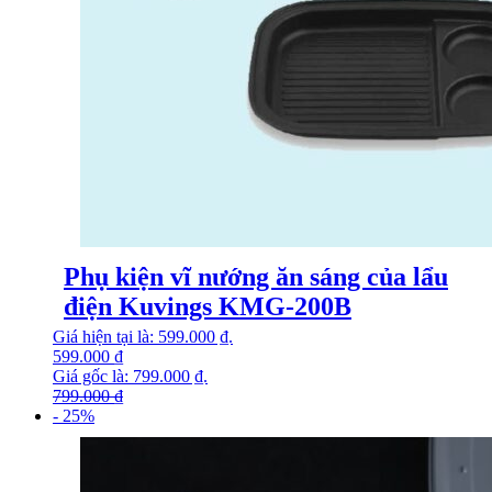
Phụ kiện vĩ nướng ăn sáng của lẩu
điện Kuvings KMG-200B
Giá hiện tại là: 599.000 ₫.
599.000
₫
Giá gốc là: 799.000 ₫.
799.000
₫
- 25%