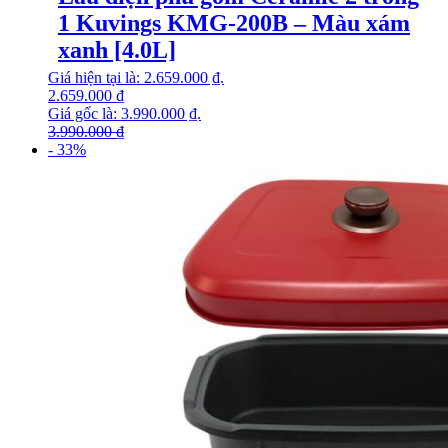
1 Kuvings KMG-200B – Màu xám
xanh [4.0L]
Giá hiện tại là: 2.659.000 ₫.
2.659.000
₫
Giá gốc là: 3.990.000 ₫.
3.990.000
₫
- 33%