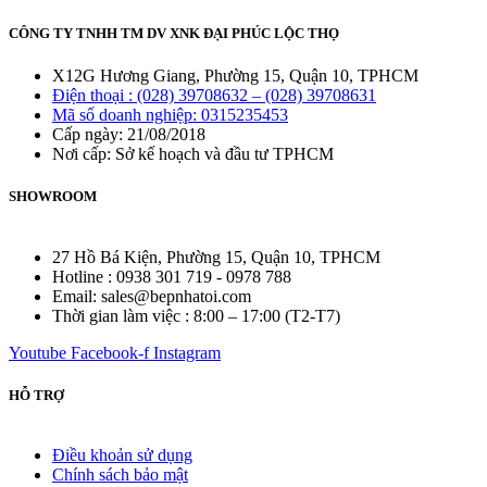
CÔNG TY TNHH TM DV XNK ĐẠI PHÚC LỘC THỌ
X12G Hương Giang, Phường 15, Quận 10, TPHCM
Điện thoại : (028) 39708632 – (028) 39708631
Mã số doanh nghiệp: 0315235453
Cấp ngày: 21/08/2018
Nơi cấp: Sở kế hoạch và đầu tư TPHCM
SHOWROOM
27 Hồ Bá Kiện, Phường 15, Quận 10, TPHCM
Hotline : 0938 301 719 - 0978 788
Email: sales@bepnhatoi.com
Thời gian làm việc : 8:00 – 17:00 (T2-T7)
Youtube
Facebook-f
Instagram
HỖ TRỢ
Điều khoản sử dụng
Chính sách bảo mật