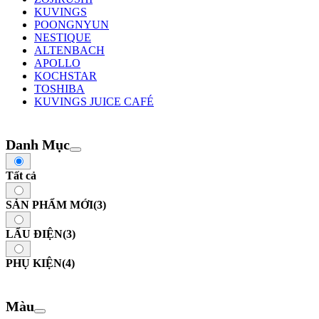
KUVINGS
POONGNYUN
NESTIQUE
ALTENBACH
APOLLO
KOCHSTAR
TOSHIBA
KUVINGS JUICE CAFÉ
Danh Mục
Tất cả
SẢN PHẨM MỚI
(3)
LẨU ĐIỆN
(3)
PHỤ KIỆN
(4)
Màu