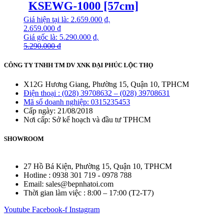
KSEWG-1000 [57cm]
Giá hiện tại là: 2.659.000 ₫.
2.659.000
₫
Giá gốc là: 5.290.000 ₫.
5.290.000
₫
CÔNG TY TNHH TM DV XNK ĐẠI PHÚC LỘC THỌ
X12G Hương Giang, Phường 15, Quận 10, TPHCM
Điện thoại : (028) 39708632 – (028) 39708631
Mã số doanh nghiệp: 0315235453
Cấp ngày: 21/08/2018
Nơi cấp: Sở kế hoạch và đầu tư TPHCM
SHOWROOM
27 Hồ Bá Kiện, Phường 15, Quận 10, TPHCM
Hotline : 0938 301 719 - 0978 788
Email: sales@bepnhatoi.com
Thời gian làm việc : 8:00 – 17:00 (T2-T7)
Youtube
Facebook-f
Instagram