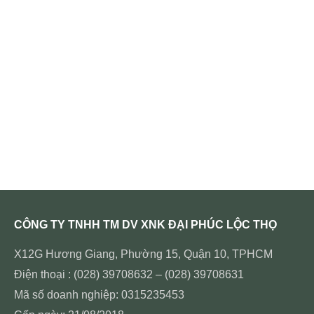
CÔNG TY TNHH TM DV XNK ĐẠI PHÚC LỘC THỌ
X12G Hương Giang, Phường 15, Quận 10, TPHCM
Điện thoại : (028) 39708632 – (028) 39708631
Mã số doanh nghiệp: 0315235453