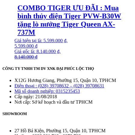
COMBO TIGER ƯU ĐÃI : Mua
bình thủy điện Tiger PVW-B30W
tặng lò nướng Tiger Queen AX-
737M
Giá hiện tại là: 5.599.000 ₫.
5.599.000
₫
Giá gốc là: 8.140.000 ₫.
8.140.000
₫
CÔNG TY TNHH TM DV XNK ĐẠI PHÚC LỘC THỌ
X12G Hương Giang, Phường 15, Quận 10, TPHCM
Điện thoại : (028) 39708632 – (028) 39708631
Mã số doanh nghiệp: 0315235453
Cấp ngày: 21/08/2018
Nơi cấp: Sở kế hoạch và đầu tư TPHCM
SHOWROOM
27 Hồ Bá Kiện, Phường 15, Quận 10, TPHCM