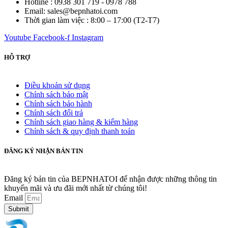
Hotline : 0938 301 719 - 0978 788
Email: sales@bepnhatoi.com
Thời gian làm việc : 8:00 – 17:00 (T2-T7)
Youtube
Facebook-f
Instagram
HỖ TRỢ
Điều khoản sử dụng
Chính sách bảo mật
Chính sách bảo hành
Chính sách đổi trả
Chính sách giao hàng & kiểm hàng
Chính sách & quy định thanh toán
ĐĂNG KÝ NHẬN BẢN TIN
Đăng ký bản tin của BEPNHATOI để nhận được những thông tin
khuyến mãi và ưu đãi mới nhất từ chúng tôi!
Email
Submit