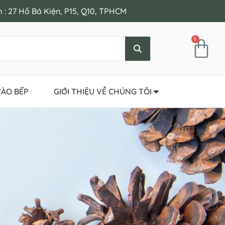
: 27 Hồ Bá Kiện, P15, Q10, TPHCM
0
ÀO BẾP
GIỚI THIỆU VỀ CHÚNG TÔI