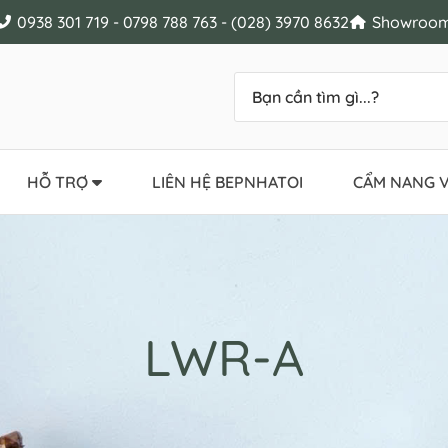
0938 301 719 - 0798 788 763 - (028) 3970 8632
Showroom 
HỖ TRỢ
LIÊN HỆ BEPNHATOI
CẨM NANG V
LWR-A