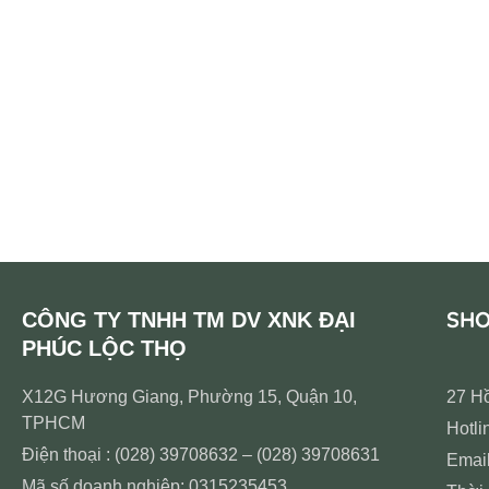
SH
CÔNG TY TNHH TM DV XNK ĐẠI
PHÚC LỘC THỌ
X12G Hương Giang, Phường 15, Quận 10,
27 H
TPHCM
Hotli
Điện thoại : (028) 39708632 – (028) 39708631
Emai
Mã số doanh nghiệp: 0315235453