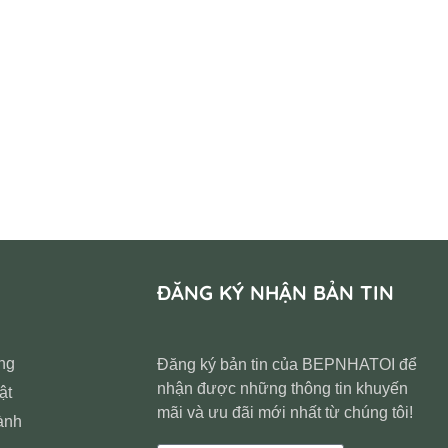
ĐĂNG KÝ NHẬN BẢN TIN
ng
Đăng ký bản tin của BEPNHATOI để
nhận được những thông tin khuyến
ật
mãi và ưu đãi mới nhất từ chúng tôi!
ành