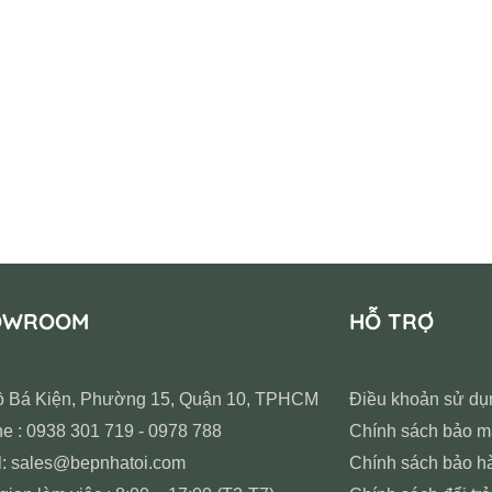
OWROOM
HỖ TRỢ
ồ Bá Kiện, Phường 15, Quận 10, TPHCM
Điều khoản sử dụ
ne : 0938 301 719 - 0978 788
Chính sách bảo m
l: sales@bepnhatoi.com
Chính sách bảo h