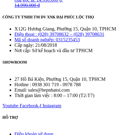
14.990.000
₫
CÔNG TY TNHH TM DV XNK ĐẠI PHÚC LỘC THỌ
X12G Hương Giang, Phường 15, Quận 10, TPHCM
Điện thoại : (028) 39708632 – (028) 39708631
Mã số doanh nghiệp: 0315235453
Cấp ngày: 21/08/2018
Nơi cấp: Sở kế hoạch và đầu tư TPHCM
SHOWROOM
27 Hồ Bá Kiện, Phường 15, Quận 10, TPHCM
Hotline : 0938 301 719 - 0978 788
Email: sales@bepnhatoi.com
Thời gian làm việc : 8:00 – 17:00 (T2-T7)
Youtube
Facebook-f
Instagram
HỖ TRỢ
Điều khoản sử dụng