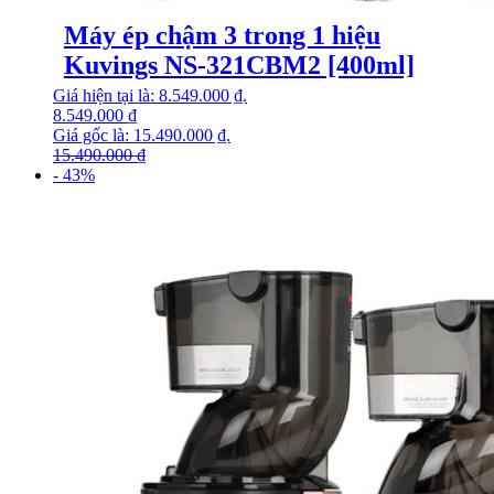
Máy ép chậm 3 trong 1 hiệu
Kuvings NS-321CBM2 [400ml]
Giá hiện tại là: 8.549.000 ₫.
8.549.000
₫
Giá gốc là: 15.490.000 ₫.
15.490.000
₫
- 43%