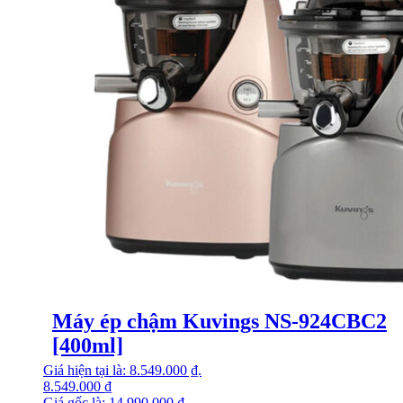
Máy ép chậm Kuvings NS-924CBC2
[400ml]
Giá hiện tại là: 8.549.000 ₫.
8.549.000
₫
Giá gốc là: 14.990.000 ₫.