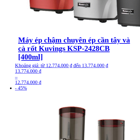
Máy ép chậm chuyên ép cần tây và
cà rốt Kuvings KSP-2428CB
[400ml]
Khoảng giá: từ 12.774.000 ₫ đến 13.774.000 ₫
13.774.000
₫
–
12.774.000
₫
- 45%