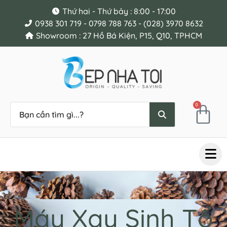
Thứ hai - Thứ bảy : 8:00 - 17:00
0938 301 719 - 0798 788 763 - (028) 3970 8632
Showroom : 27 Hồ Bá Kiện, P15, Q10, TPHCM
0
Máy Xay Sinh Tố