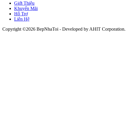
Giới Thiệu
Khuyến Mãi
Hỗ Trợ
Liên Hệ
Copyright ©2026 BepNhaToi - Developed by
AHIT Corporation
.