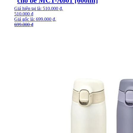
cho bé MCT-A601 [600ml]
Giá hiện tại là: 510.000 ₫.
510.000
₫
Giá gốc là: 699.000 ₫.
699.000
₫