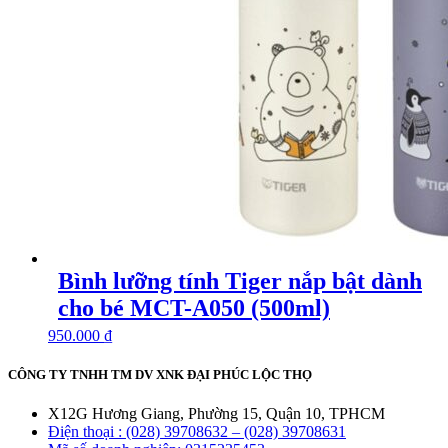
Bình lưỡng tính Tiger nắp bật dành
cho bé MCT-A050 (500ml)
950.000
₫
CÔNG TY TNHH TM DV XNK ĐẠI PHÚC LỘC THỌ
X12G Hương Giang, Phường 15, Quận 10, TPHCM
Điện thoại : (028) 39708632 – (028) 39708631