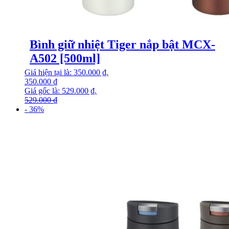
Bình giữ nhiệt Tiger nắp bật MCX-
A502 [500ml]
Giá hiện tại là: 350.000 ₫.
350.000
₫
Giá gốc là: 529.000 ₫.
529.000
₫
- 36%