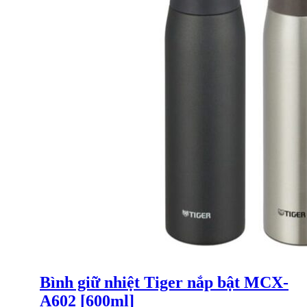
Bình giữ nhiệt Tiger nắp bật MCX-
A602 [600ml]