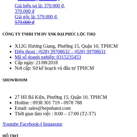
Giá hiện tại là: 370.000 ₫.
370.000
₫
Giá gốc là: 579.000 ₫.
579.000
₫
CÔNG TY TNHH TM DV XNK ĐẠI PHÚC LỘC THỌ
X12G Hương Giang, Phường 15, Quận 10, TPHCM
Điện thoại : (028) 39708632 – (028) 39708631
Mã số doanh nghiệp: 0315235453
Cấp ngày: 21/08/2018
Nơi cấp: Sở kế hoạch và đầu tư TPHCM
SHOWROOM
27 Hồ Bá Kiện, Phường 15, Quận 10, TPHCM
Hotline : 0938 301 719 - 0978 788
Email: sales@bepnhatoi.com
Thời gian làm việc : 8:00 – 17:00 (T2-T7)
Youtube
Facebook-f
Instagram
HỖ TRỢ