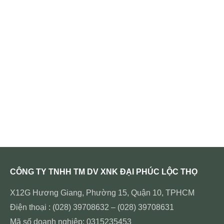
CÔNG TY TNHH TM DV XNK ĐẠI PHÚC LỘC THỌ
X12G Hương Giang, Phường 15, Quận 10, TPHCM
Điện thoại : (028) 39708632 – (028) 39708631
Mã số doanh nghiệp: 0315235453