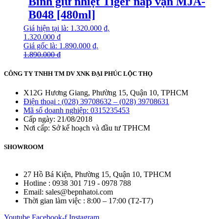
Bình giữ nhiệt Tiger nắp vặn MJA-
B048 [480ml]
Giá hiện tại là: 1.320.000 ₫.
1.320.000
₫
Giá gốc là: 1.890.000 ₫.
1.890.000
₫
CÔNG TY TNHH TM DV XNK ĐẠI PHÚC LỘC THỌ
X12G Hương Giang, Phường 15, Quận 10, TPHCM
Điện thoại : (028) 39708632 – (028) 39708631
Mã số doanh nghiệp: 0315235453
Cấp ngày: 21/08/2018
Nơi cấp: Sở kế hoạch và đầu tư TPHCM
SHOWROOM
27 Hồ Bá Kiện, Phường 15, Quận 10, TPHCM
Hotline : 0938 301 719 - 0978 788
Email: sales@bepnhatoi.com
Thời gian làm việc : 8:00 – 17:00 (T2-T7)
Youtube
Facebook-f
Instagram