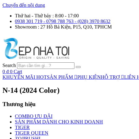
Chuyển đến nội dung
Thứ hai - Thứ bảy : 8:00 - 17:00
0938 301 719 - 0798 788 763 - (028) 3970 8632
Showroom : 27 Hồ Bá Kiện, P15, Q10, TPHCM
Search
0
₫
0
Cart
KHUYẾN MÃI HOT
SẢN PHẨM
PHỤ KIỆN
HỖ TRỢ
LIÊN 
N-14 (2024 Color)
Thương hiệu
COMBO ƯU ĐÃI
SẢN PHẨM DÀNH CHO KINH DOANH
TIGER
TIGER QUEEN
ZOJIRUSHI