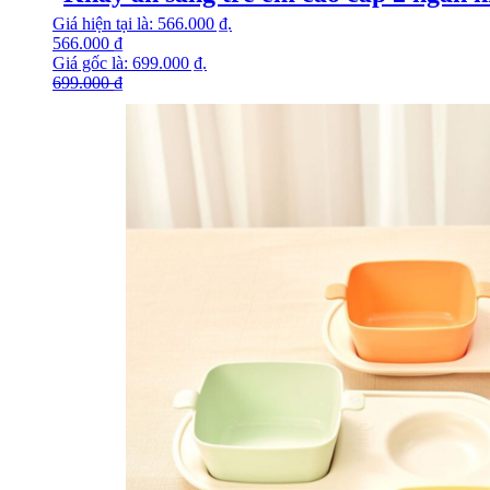
Giá hiện tại là: 566.000 ₫.
566.000
₫
Giá gốc là: 699.000 ₫.
699.000
₫