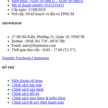
Điện thoại : (028) 39708632 – (028) 39708631
Mã số doanh nghiệp: 0315235453
Cấp ngày: 21/08/2018
Nơi cấp: Sở kế hoạch và đầu tư TPHCM
SHOWROOM
27 Hồ Bá Kiện, Phường 15, Quận 10, TPHCM
Hotline : 0938 301 719 - 0978 788
Email: sales@bepnhatoi.com
Thời gian làm việc : 8:00 – 17:00 (T2-T7)
Youtube
Facebook-f
Instagram
HỖ TRỢ
Điều khoản sử dụng
Chính sách bảo mật
Chính sách bảo hành
Chính sách đổi trả
Chính sách giao hàng & kiểm hàng
Chính sách & quy định thanh toán