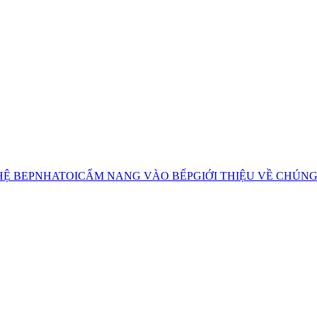
HỆ BEPNHATOI
CẨM NANG VÀO BẾP
GIỚI THIỆU VỀ CHÚNG