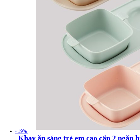
- 19%
Khay ăn sáng trẻ em cao cấp 2 ngăn h