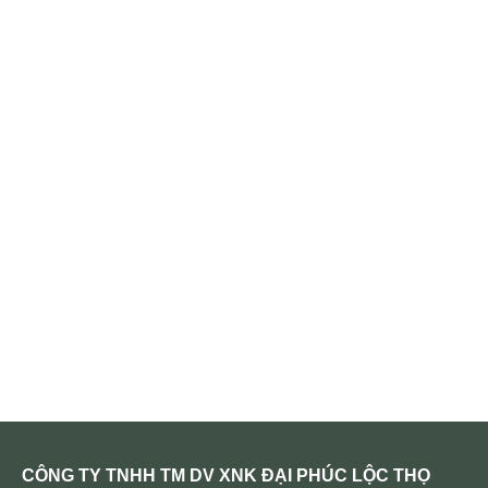
CÔNG TY TNHH TM DV XNK ĐẠI PHÚC LỘC THỌ