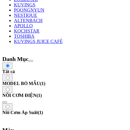
KUVINGS
POONGNYUN
NESTIQUE
ALTENBACH
APOLLO
KOCHSTAR
TOSHIBA
KUVINGS JUICE CAFÉ
Danh Mục
Tất cả
MODEL BỎ MẪU
(1)
NỒI CƠM ĐIỆN
(1)
Nồi Cơm Áp Suất
(1)
Màu