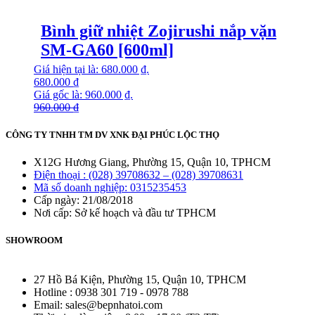
Bình giữ nhiệt Zojirushi nắp vặn
SM-GA60 [600ml]
Giá hiện tại là: 680.000 ₫.
680.000
₫
Giá gốc là: 960.000 ₫.
960.000
₫
CÔNG TY TNHH TM DV XNK ĐẠI PHÚC LỘC THỌ
X12G Hương Giang, Phường 15, Quận 10, TPHCM
Điện thoại : (028) 39708632 – (028) 39708631
Mã số doanh nghiệp: 0315235453
Cấp ngày: 21/08/2018
Nơi cấp: Sở kế hoạch và đầu tư TPHCM
SHOWROOM
27 Hồ Bá Kiện, Phường 15, Quận 10, TPHCM
Hotline : 0938 301 719 - 0978 788
Email: sales@bepnhatoi.com