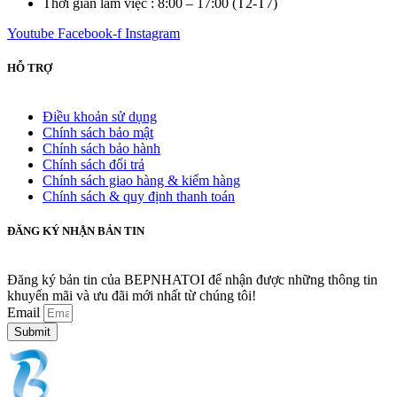
Thời gian làm việc : 8:00 – 17:00 (T2-T7)
Youtube
Facebook-f
Instagram
HỖ TRỢ
Điều khoản sử dụng
Chính sách bảo mật
Chính sách bảo hành
Chính sách đổi trả
Chính sách giao hàng & kiểm hàng
Chính sách & quy định thanh toán
ĐĂNG KÝ NHẬN BẢN TIN
Đăng ký bản tin của BEPNHATOI để nhận được những thông tin
khuyến mãi và ưu đãi mới nhất từ chúng tôi!
Email
Submit