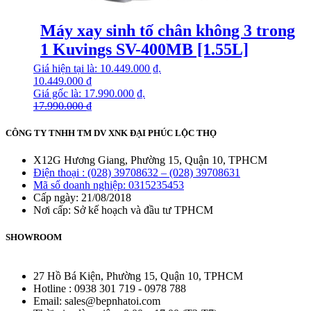
Máy xay sinh tố chân không 3 trong
1 Kuvings SV-400MB [1.55L]
Giá hiện tại là: 10.449.000 ₫.
10.449.000
₫
Giá gốc là: 17.990.000 ₫.
17.990.000
₫
CÔNG TY TNHH TM DV XNK ĐẠI PHÚC LỘC THỌ
X12G Hương Giang, Phường 15, Quận 10, TPHCM
Điện thoại : (028) 39708632 – (028) 39708631
Mã số doanh nghiệp: 0315235453
Cấp ngày: 21/08/2018
Nơi cấp: Sở kế hoạch và đầu tư TPHCM
SHOWROOM
27 Hồ Bá Kiện, Phường 15, Quận 10, TPHCM
Hotline : 0938 301 719 - 0978 788
Email: sales@bepnhatoi.com