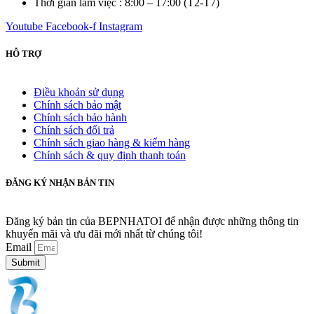
Thời gian làm việc : 8:00 – 17:00 (T2-T7)
Youtube
Facebook-f
Instagram
HỖ TRỢ
Điều khoản sử dụng
Chính sách bảo mật
Chính sách bảo hành
Chính sách đổi trả
Chính sách giao hàng & kiểm hàng
Chính sách & quy định thanh toán
ĐĂNG KÝ NHẬN BẢN TIN
Đăng ký bản tin của BEPNHATOI để nhận được những thông tin
khuyến mãi và ưu đãi mới nhất từ chúng tôi!
Email
Submit