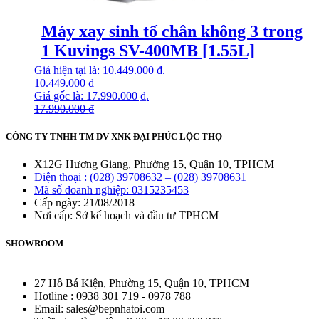
Máy xay sinh tố chân không 3 trong
1 Kuvings SV-400MB [1.55L]
Giá hiện tại là: 10.449.000 ₫.
10.449.000
₫
Giá gốc là: 17.990.000 ₫.
17.990.000
₫
CÔNG TY TNHH TM DV XNK ĐẠI PHÚC LỘC THỌ
X12G Hương Giang, Phường 15, Quận 10, TPHCM
Điện thoại : (028) 39708632 – (028) 39708631
Mã số doanh nghiệp: 0315235453
Cấp ngày: 21/08/2018
Nơi cấp: Sở kế hoạch và đầu tư TPHCM
SHOWROOM
27 Hồ Bá Kiện, Phường 15, Quận 10, TPHCM
Hotline : 0938 301 719 - 0978 788
Email: sales@bepnhatoi.com