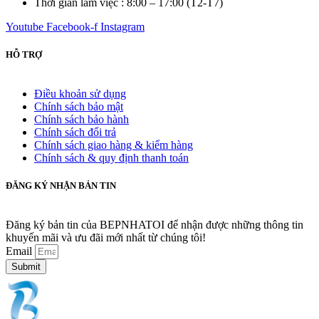
Thời gian làm việc : 8:00 – 17:00 (T2-T7)
Youtube
Facebook-f
Instagram
HỖ TRỢ
Điều khoản sử dụng
Chính sách bảo mật
Chính sách bảo hành
Chính sách đổi trả
Chính sách giao hàng & kiểm hàng
Chính sách & quy định thanh toán
ĐĂNG KÝ NHẬN BẢN TIN
Đăng ký bản tin của BEPNHATOI để nhận được những thông tin
khuyến mãi và ưu đãi mới nhất từ chúng tôi!
Email
Submit