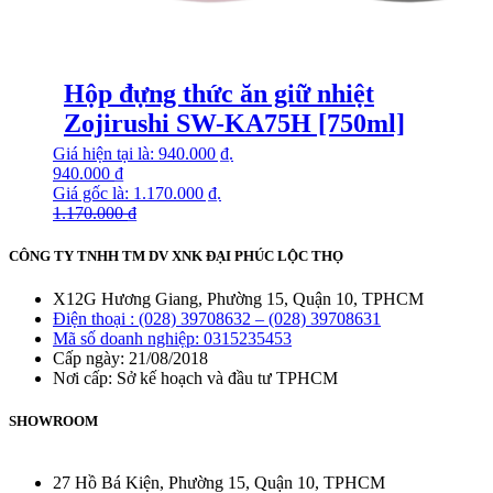
Hộp đựng thức ăn giữ nhiệt
Zojirushi SW-KA75H [750ml]
Giá hiện tại là: 940.000 ₫.
940.000
₫
Giá gốc là: 1.170.000 ₫.
1.170.000
₫
CÔNG TY TNHH TM DV XNK ĐẠI PHÚC LỘC THỌ
X12G Hương Giang, Phường 15, Quận 10, TPHCM
Điện thoại : (028) 39708632 – (028) 39708631
Mã số doanh nghiệp: 0315235453
Cấp ngày: 21/08/2018
Nơi cấp: Sở kế hoạch và đầu tư TPHCM
SHOWROOM
27 Hồ Bá Kiện, Phường 15, Quận 10, TPHCM