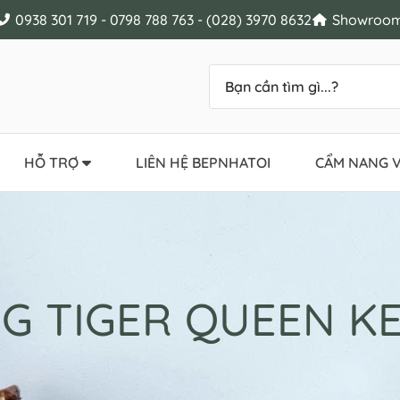
0938 301 719 - 0798 788 763 - (028) 3970 8632
Showroom 
HỖ TRỢ
LIÊN HỆ BEPNHATOI
CẨM NANG V
G TIGER QUEEN K