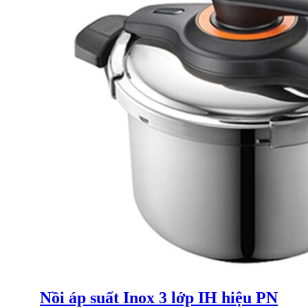
Nồi áp suất Inox 3 lớp IH hiệu PN