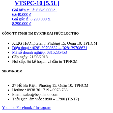
VTSPC-10 [5.5L]
Giá hiện tại là: 6.649.000 ₫.
6.649.000
₫
Giá gốc là: 8.290.000 ₫.
8.290.000
₫
CÔNG TY TNHH TM DV XNK ĐẠI PHÚC LỘC THỌ
X12G Hương Giang, Phường 15, Quận 10, TPHCM
Điện thoại : (028) 39708632 – (028) 39708631
Mã số doanh nghiệp: 0315235453
Cấp ngày: 21/08/2018
Nơi cấp: Sở kế hoạch và đầu tư TPHCM
SHOWROOM
27 Hồ Bá Kiện, Phường 15, Quận 10, TPHCM
Hotline : 0938 301 719 - 0978 788
Email: sales@bepnhatoi.com
Thời gian làm việc : 8:00 – 17:00 (T2-T7)
Youtube
Facebook-f
Instagram