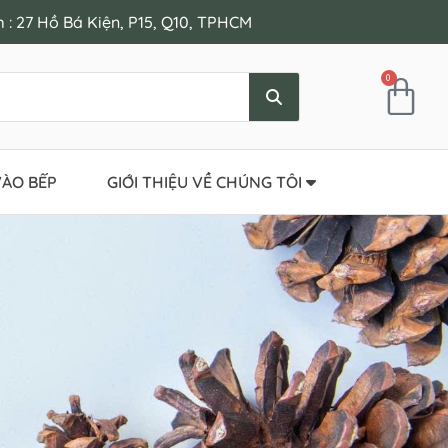
: 27 Hồ Bá Kiện, P15, Q10, TPHCM
0
ÀO BẾP
GIỚI THIỆU VỀ CHÚNG TÔI