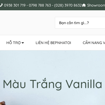
0938 301 719 - 0798 788 763 - (028) 3970 8632
Showroom 
HỖ TRỢ
LIÊN HỆ BEPNHATOI
CẨM NANG V
Màu Trắng Vanilla