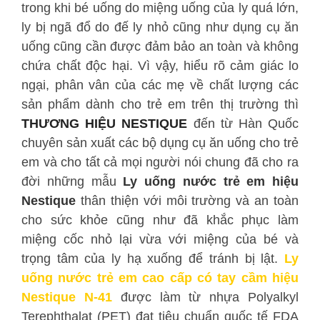
trong khi bé uống do miệng uống của ly quá lớn,
ly bị ngã đổ do đế ly nhỏ cũng như dụng cụ ăn
uống cũng cần được đảm bảo an toàn và không
chứa chất độc hại. Vì vậy, hiểu rõ cảm giác lo
ngại, phân vân của các mẹ về chất lượng các
sản phẩm dành cho trẻ em trên thị trường thì
THƯƠNG HIỆU NESTIQUE
đến từ Hàn Quốc
chuyên sản xuất các bộ dụng cụ ăn uống cho trẻ
em và cho tất cả mọi người nói chung đã cho ra
đời những mẫu
Ly uống nước trẻ em hiệu
Nestique
thân thiện với môi trường và an toàn
cho sức khỏe cũng như đã khắc phục làm
miệng cốc nhỏ lại vừa với miệng của bé và
trọng tâm của ly hạ xuống để tránh bị lật.
Ly
uống nước trẻ em cao cấp có tay cầm hiệu
Nestique N-41
được làm từ nhựa Polyalkyl
Terephthalat (PET) đạt tiêu chuẩn quốc tế FDA