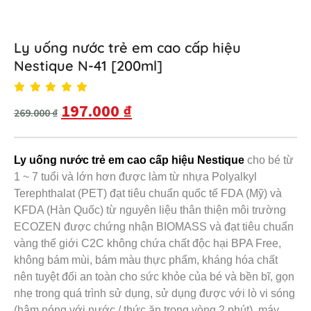
Ly uống nước trẻ em cao cấp hiệu
Nestique N-41 [200ml]
197.000
₫
269.000
₫
Ly uống nước trẻ em cao cấp hiệu Nestique
cho bé từ
1 ~ 7 tuổi và lớn hơn được làm từ nhựa Polyalkyl
Terephthalat (PET) đạt tiêu chuẩn quốc tế FDA (Mỹ) và
KFDA (Hàn Quốc) từ nguyên liệu thân thiện môi trường
ECOZEN được chứng nhận BIOMASS và đạt tiêu chuẩn
vàng thế giới C2C không chứa chất độc hại BPA Free,
không bám mùi, bám màu thực phẩm, kháng hóa chất
nên tuyệt đối an toàn cho sức khỏe của bé và bền bĩ, gọn
nhẹ trong quá trình sử dụng, sử dụng được với lò vi sóng
(hâm nóng với nước / thức ăn trong vòng 2 phút), máy