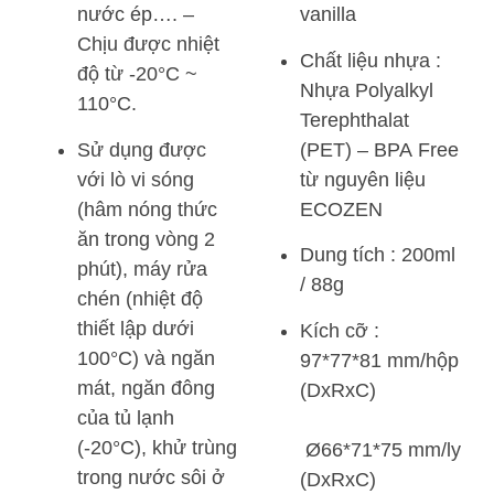
nước ép…. –
vanilla
Chịu được nhiệt
Chất liệu nhựa :
độ từ -20°C ~
Nhựa Polyalkyl
110°C.
Terephthalat
Sử dụng được
(PET) – BPA Free
với lò vi sóng
từ nguyên liệu
(hâm nóng thức
ECOZEN
ăn trong vòng 2
Dung tích : 200ml
phút), máy rửa
/ 88g
chén (nhiệt độ
thiết lập dưới
Kích cỡ :
100°C) và ngăn
97*77*81 mm/hộp
mát, ngăn đông
(DxRxC)
của tủ lạnh
(-20°C), khử trùng
Ø66*71*75 mm/ly
trong nước sôi ở
(DxRxC)