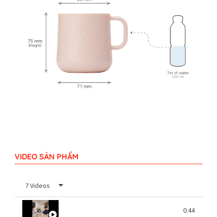
VIDEO SẢN PHẨM
7 Videos
Dụng cụ ăn trẻ em Nestique BY https://be
0:44