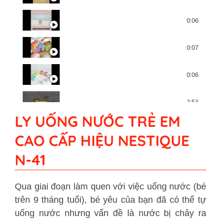
Độ bền ly uống nước trẻ em hiệu Nestiqu
0:06
Ly uống nước cho bé Nestique N-41 [Vide
0:07
Ly uống nước cho bé Nestique N-41 [Vide
0:06
Độ bền khay ăn trẻ em Nestique BY https
2:53
LY UỐNG NƯỚC TRẺ EM
Vệ sinh dụng cụ ăn trẻ em Nestique BY ht
1:01
CAO CẤP HIỆU NESTIQUE
N-41
Nguyên liệu làm nên dụng cụ ăn trẻ em N
0:37
Qua giai đoạn làm quen với việc uống nước (bé
trên 9 tháng tuổi), bé yêu của bạn đã có thể tự
uống nước nhưng vấn đề là nước bị chảy ra