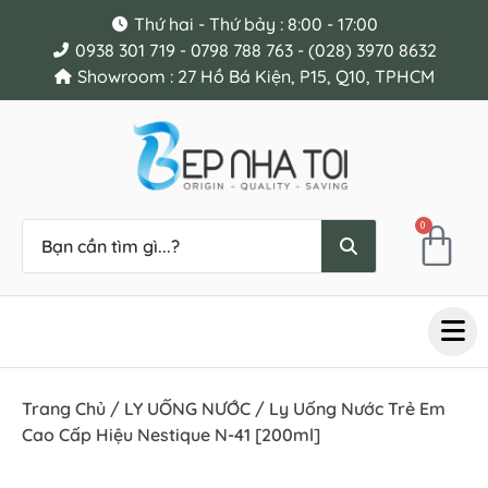
Thứ hai - Thứ bảy : 8:00 - 17:00
0938 301 719 - 0798 788 763 - (028) 3970 8632
Showroom : 27 Hồ Bá Kiện, P15, Q10, TPHCM
0
Trang Chủ
/
LY UỐNG NƯỚC
/ Ly Uống Nước Trẻ Em
Cao Cấp Hiệu Nestique N-41 [200ml]