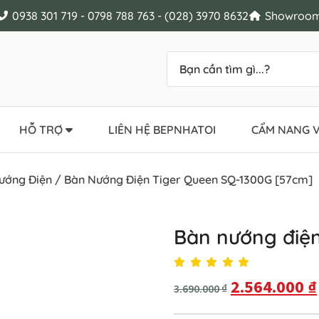
0938 301 719 - 0798 788 763 - (028) 3970 8632
Showroom 
HỖ TRỢ
LIÊN HỆ BEPNHATOI
CẨM NANG V
ướng Điện
/ Bàn Nướng Điện Tiger Queen SQ-1300G [57cm]
Bàn nướng điệ
2.564.000
₫
3.690.000
₫