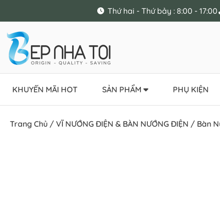
Thứ hai - Thứ bảy : 8:00 - 17:00
KHUYẾN MÃI HOT
SẢN PHẨM
PHỤ KIỆN
Trang Chủ
/
VĨ NƯỚNG ĐIỆN & BÀN NƯỚNG ĐIỆN
/
Bàn N