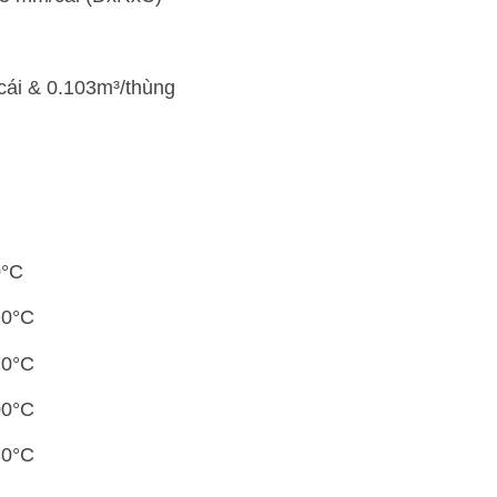
cái & 0.103m³/thùng
0°C
20°C
70°C
00°C
30°C