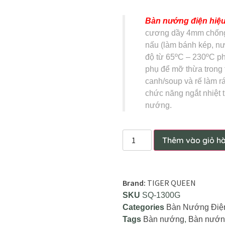
Bàn nướng điện hiệu
cương dầy 4mm chống d
nấu (làm bánh kép, nư
độ từ 65ºC – 230ºC ph
phụ để mỡ thừa trong 
canh/soup và rế làm rá
chức năng ngắt nhiệt t
nướng.
Thêm vào giỏ h
Brand:
TIGER QUEEN
SKU
SQ-1300G
Categories
Bàn Nướng Điệ
Tags
Bàn nướng
,
Bàn nướn