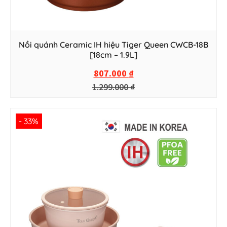
Nồi quánh Ceramic IH hiệu Tiger Queen CWCB-18B
[18cm – 1.9L]
807.000
₫
1.299.000
₫
- 33%