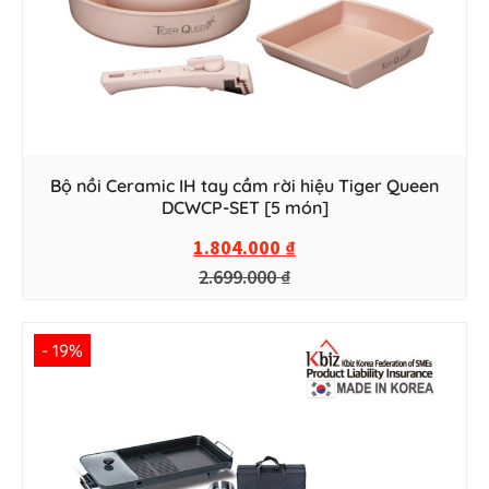
Bộ nồi Ceramic IH tay cầm rời hiệu Tiger Queen
DCWCP-SET [5 món]
1.804.000
₫
2.699.000
₫
- 19%