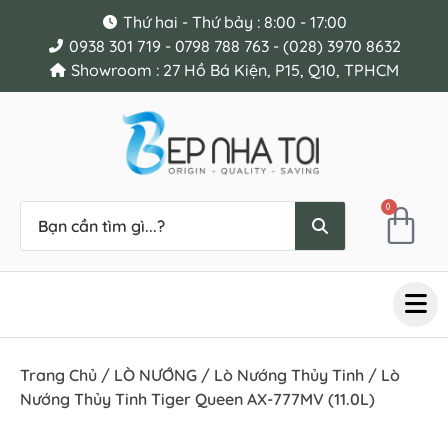
Thứ hai - Thứ bảy : 8:00 - 17:00
0938 301 719 - 0798 788 763 - (028) 3970 8632
Showroom : 27 Hồ Bá Kiện, P15, Q10, TPHCM
0
Trang Chủ
/
LÒ NƯỚNG
/
Lò Nướng Thủy Tinh
/ Lò
Nướng Thủy Tinh Tiger Queen AX-777MV (11.0L)