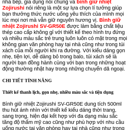
nhà bếp, gia dụng nói chung và
bình giữ nhiệt
Zojirushi
nói riêng là một sự lựa chọn lí tưởng giúp
bạn thưởng thức nước uống yêu thích của mình mọi
lúc mọi nơi mà vẫn giữ nguyên hương vị.
Bình giữ
nhiệt Zojirushi SV-GR50E
được làm bằng chất liệu
thép cao cấp không gỉ với thiết kế theo hình trụ đứng
và nhiều màu sắc trẻ trung luôn luôn có mặt trong mọi
không gian văn phòng hay tại nhà cũng như trong túi
xách của mỗi người khi ra đường. Với kiểu dáng gọn
nhẹ, tiện lợi, dễ dàng bỏ trong balo, túi xách sẽ là
người bạn đồng hành cùng với bạn trong những hoạt
động thường nhật hay trong những chuyến dã ngoại.
CHI TIẾT TÍNH NĂNG
Thiết kế thanh lịch, gọn nhẹ, nhiều màu sắc và tiện dụng
Bình giữ nhiệt Zojirushi SV-GR50E dung tích 500ml
thu hút ánh nhìn với thiết kế kiểu dáng thời trang,
sang trọng, hiện đại kết hợp với đa dạng màu sắc
tăng độ thẩm mỹ cao cũng như phù hợp với nhu cầu
uống nước tại văn phòng hay tại nhà cũng như trong