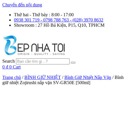
Chuyển đến nội dung
Thứ hai - Thứ bảy : 8:00 - 17:00
0938 301 719 - 0798 788 763 - (028) 3970 8632
Showroom : 27 Hồ Bá Kiện, P15, Q10, TPHCM
Search
0
₫
0
Cart
Trang chủ
/
BÌNH GIỮ NHIỆT
/
Bình Giữ Nhiệt Nắp Vặn
/ Bình
giữ nhiệt Zojirushi nắp vặn SV-GR50E [500ml]