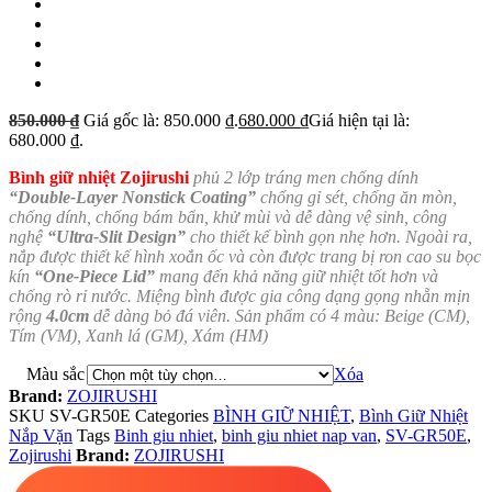
850.000
₫
Giá gốc là: 850.000 ₫.
680.000
₫
Giá hiện tại là:
680.000 ₫.
Bình giữ nhiệt Zojirushi
phủ 2 lớp tráng men chống dính
“Double-Layer Nonstick Coating”
chống gỉ sét, chống ăn mòn,
chống dính, chống bám bẩn, khử mùi và dễ dàng vệ sinh, công
nghệ
“Ultra-Slit Design”
cho thiết kế bình gọn nhẹ hơn. Ngoài ra,
nắp được thiết kế hình xoắn ốc và còn được trang bị ron cao su bọc
kín
“One-Piece Lid”
mang đến khả năng giữ nhiệt tốt hơn và
chống rò rỉ nước. Miệng bình được gia công dạng gọng nhẵn mịn
rộng
4.0cm
dễ dàng bỏ đá viên. Sản phẩm có 4 màu: Beige (CM),
Tím (VM), Xanh lá (GM), Xám (HM)
Màu sắc
Xóa
Brand:
ZOJIRUSHI
SKU
SV-GR50E
Categories
BÌNH GIỮ NHIỆT
,
Bình Giữ Nhiệt
Nắp Vặn
Tags
Binh giu nhiet
,
binh giu nhiet nap van
,
SV-GR50E
,
Zojirushi
Brand:
ZOJIRUSHI