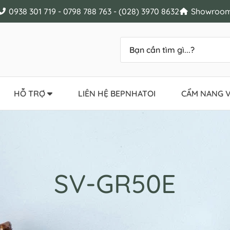
0938 301 719 - 0798 788 763 - (028) 3970 8632
Showroom 
HỖ TRỢ
LIÊN HỆ BEPNHATOI
CẨM NANG V
SV-GR50E