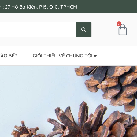
: 27 Hồ Bá Kiện, P15, Q10, TPHCM
0
ÀO BẾP
GIỚI THIỆU VỀ CHÚNG TÔI