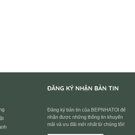
ĐĂNG KÝ NHẬN BẢN TIN
ng
Đăng ký bản tin của BEPNHATOI để
nhận được những thông tin khuyến
ật
mãi và ưu đãi mới nhất từ chúng tôi!
ành