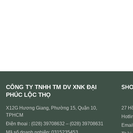
SH
CÔNG TY TNHH TM DV XNK ĐẠI
PHÚC LỘC THỌ
X12G Hương Giang, Phường 15, Quận 10,
27 H
TPHCM
Hotli
Điện thoại : (028) 39708632 – (028) 39708631
Emai
Mã số doanh nghiệp: 0315235453