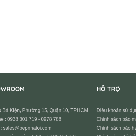
OWROOM
HỖ TRỢ
ồ Bá Kiện, Phường 15, Quận 10, TPHCM
Điều khoản sử dụ
ne : 0938 301 719 - 0978 788
Chính sách bảo m
l: sales@bepnhatoi.com
Chính sách bảo h