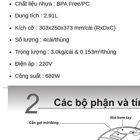
Chất liệu nhựa : BPA Free/PC
Dung tích : 2.91L
Kích cỡ : 303x250x373 mm/cái (RxDxC)
Số lượng : 4cái/thùng
Trọng lượng : 3.0kg/cái & 0.153m³/thùng
Điện áp : 220V
Công suất : 682W