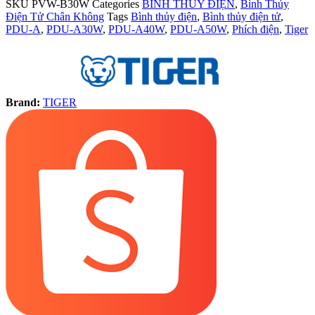
SKU
PVW-B30W
Categories
BÌNH THỦY ĐIỆN
,
Bình Thủy
Điện Tử Chân Không
Tags
Bình thủy điện
,
Bình thủy điện tử
,
PDU-A
,
PDU-A30W
,
PDU-A40W
,
PDU-A50W
,
Phích điện
,
Tiger
Brand:
TIGER