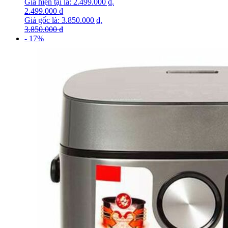
Giá hiện tại là: 2.499.000 ₫.
2.499.000
₫
Giá gốc là: 3.850.000 ₫.
3.850.000
₫
- 17%