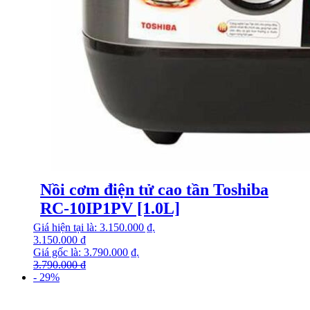
Nồi cơm điện tử cao tần Toshiba
RC-10IP1PV [1.0L]
Giá hiện tại là: 3.150.000 ₫.
3.150.000
₫
Giá gốc là: 3.790.000 ₫.
3.790.000
₫
- 29%