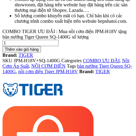
showroom, đặt hàng trên website hay đặt hàng trên các sàn
thương mại điện tử Shopee, Lazada….
Số lượng combo khuyến mãi có hạn. Chỉ bán khi có các
chương trình combo xuất hiện trên website bepnhatoi.com.
COMBO TIGER ƯU ĐÃI : Mua nồi cơm điện JPM-H18V tặng
bàn nướng Tiger Queen SQ-1400G số lượng
Thêm vào giỏ hàng
Brand:
TIGER
SKU
JPM-H18V+SQ-1400G
Categories
COMBO ƯU ĐÃI
,
Nồi
Cơm Áp Suất
,
NỒI CƠM ĐIỆN
Tags
bàn nướng Tiger Queen SQ-
1400G
,
nồi cơm điện Tiger JPM-H18V
Brand:
TIGER