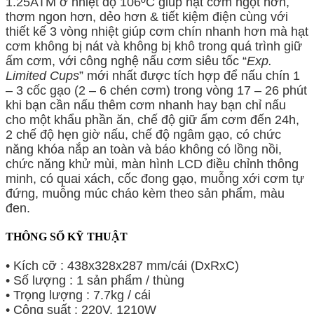
1.25ATM ở nhiệt độ 106ºC giúp hạt cơm ngọt hơn,
thơm ngon hơn, dẻo hơn & tiết kiệm điện cùng với
thiết kế 3 vòng nhiệt giúp cơm chín nhanh hơn mà hạt
cơm không bị nát và không bị khô trong quá trình giữ
ấm cơm, với công nghệ nấu cơm siêu tốc “
Exp.
Limited Cups
” mới nhất được tích hợp để nấu chín 1
– 3 cốc gạo (2 – 6 chén cơm) trong vòng 17 – 26 phút
khi bạn cần nấu thêm cơm nhanh hay bạn chỉ nấu
cho một khẩu phần ăn, chế độ giữ ấm cơm đến 24h,
2 chế độ hẹn giờ nấu, chế độ ngâm gạo, có chức
năng khóa nắp an toàn và báo không có lồng nồi,
chức năng khử mùi, màn hình LCD điều chỉnh thông
minh, có quai xách, cốc đong gạo, muỗng xới cơm tự
đứng, muỗng múc cháo kèm theo sản phẩm, màu
đen.
THÔNG SỐ KỸ THUẬT
• Kích cỡ : 438x328x287 mm/cái (DxRxC)
• Số lượng : 1 sản phẩm / thùng
• Trọng lượng : 7.7kg / cái
• Công suất : 220V, 1210W