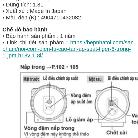
• Dung tích: 1.8L
• Xuất xứ : Made In Japan
• Màu đen (K) : 4904710432082
Chế độ bảo hành
• Bảo hành sản phẩm : 1 năm
• Link chi tiết sản phẩm :
https://bepnhatoi.com/san-
pham/noi-com-dien-tu-cao-tan-ap-suat-tiger-5-trong-
1-jpm-h18v-1-8l/