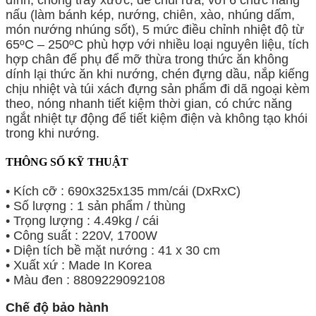
dính, chống trầy xước, dễ chùi rửa, với 6 chức năng
nấu (làm bánh kép, nướng, chiên, xào, nhúng dấm,
món nướng nhúng sốt), 5 mức điều chỉnh nhiệt độ từ
65ºC – 250ºC phù hợp với nhiều loại nguyên liệu, tích
hợp chân đế phụ để mỡ thừa trong thức ăn không
dính lại thức ăn khi nướng, chén đựng dầu, nắp kiếng
chịu nhiệt và túi xách đựng sản phẩm đi dã ngoại kèm
theo, nóng nhanh tiết kiệm thời gian, có chức năng
ngắt nhiệt tự động để tiết kiệm điện và không tạo khói
trong khi nướng.
THÔNG SỐ KỸ THUẬT
• Kích cỡ : 690x325x135 mm/cái (DxRxC)
• Số lượng : 1 sản phẩm / thùng
• Trọng lượng : 4.49kg / cái
• Công suất : 220V, 1700W
• Diện tích bề mặt nướng : 41 x 30 cm
• Xuất xứ : Made In Korea
• Màu đen : 8809229092108
Chế độ bảo hành