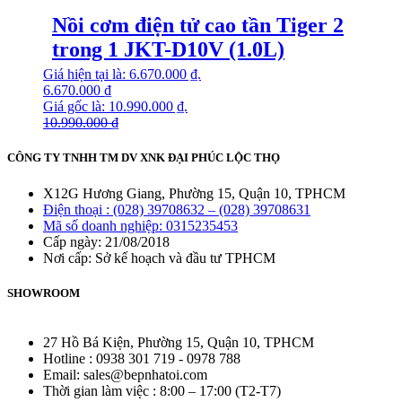
Nồi cơm điện tử cao tần Tiger 2
trong 1 JKT-D10V (1.0L)
Giá hiện tại là: 6.670.000 ₫.
6.670.000
₫
Giá gốc là: 10.990.000 ₫.
10.990.000
₫
CÔNG TY TNHH TM DV XNK ĐẠI PHÚC LỘC THỌ
X12G Hương Giang, Phường 15, Quận 10, TPHCM
Điện thoại : (028) 39708632 – (028) 39708631
Mã số doanh nghiệp: 0315235453
Cấp ngày: 21/08/2018
Nơi cấp: Sở kế hoạch và đầu tư TPHCM
SHOWROOM
27 Hồ Bá Kiện, Phường 15, Quận 10, TPHCM
Hotline : 0938 301 719 - 0978 788
Email: sales@bepnhatoi.com
Thời gian làm việc : 8:00 – 17:00 (T2-T7)