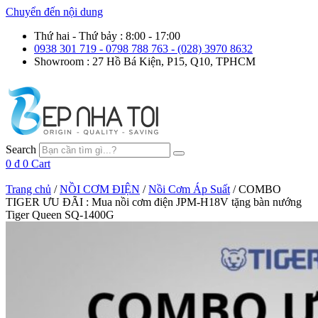
Chuyển đến nội dung
Thứ hai - Thứ bảy : 8:00 - 17:00
0938 301 719 - 0798 788 763 - (028) 3970 8632
Showroom : 27 Hồ Bá Kiện, P15, Q10, TPHCM
Search
0
₫
0
Cart
Trang chủ
/
NỒI CƠM ĐIỆN
/
Nồi Cơm Áp Suất
/ COMBO
TIGER ƯU ĐÃI : Mua nồi cơm điện JPM-H18V tặng bàn nướng
Tiger Queen SQ-1400G