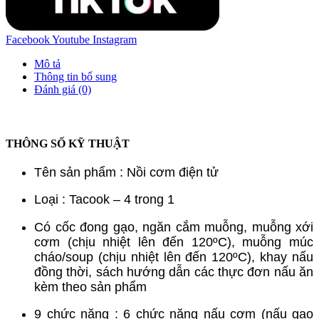
Facebook
Youtube
Instagram
Mô tả
Thông tin bổ sung
Đánh giá (0)
THÔNG SỐ KỸ THUẬT
Tên sản phẩm : Nồi cơm điện tử
Loại : Tacook – 4 trong 1
Có cốc đong gạo, ngăn cắm muỗng, muỗng xới
cơm (chịu nhiệt lên đến 120ºC), muỗng múc
cháo/soup (chịu nhiệt lên đến 120ºC), khay nấu
đồng thời, sách hướng dẫn các thực đơn nấu ăn
kèm theo sản phẩm
9 chức năng : 6 chức năng nấu cơm (nấu gạo