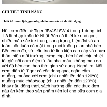
CHI TIẾT TÍNH NĂNG
Thiết kế thanh lịch, gọn nhẹ, nhiều màu sắc và đa tiện dụng
Nồi cơm điện tử Tiger JBV-S18W 4 trong 1 dung tích
1.8 lít nhập khẩu từ Nhật Bản có thiết kế nhỏ gọn,
nhiều màu sắc trẻ trung, sang trọng, hiện đại và an
toàn luôn luôn có mặt trong mọi không gian nhà bếp.
Bên cạnh đó, với cấu tạo từ linh kiện cao cấp và nhựa
thân thiện môi trường, cứng cáp, bền bỉ và chịu nhiệt
tốt giữ nồi cơm điện tử lâu phai màu, không mau dơ
với độ bền cao theo thời gian sử dụng. Ngoài ra, Nồi
cơm điện tử Tiger có cốc đong gạo, ngăn cắm
muỗng, muỗng xới cơm (chịu nhiệt lên đến 120ºC),
muỗng múc cháo/soup (chịu nhiệt lên đến 120ºC),
khay nấu đồng thời, sách hướng dẫn các thực đơn
nấu ăn kèm theo sản phẩm tiện lợi cho bữa cơm gia
đình.