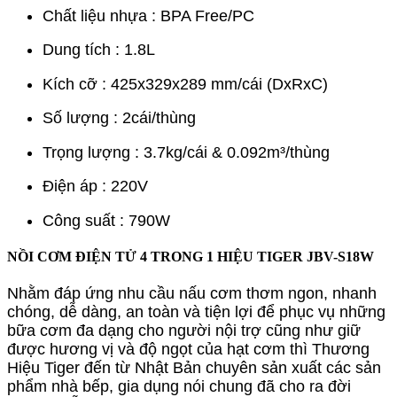
Chất liệu nhựa : BPA Free/PC
Dung tích : 1.8L
Kích cỡ : 425x329x289 mm/cái (DxRxC)
Số lượng : 2cái/thùng
Trọng lượng : 3.7kg/cái & 0.092m³/thùng
Điện áp : 220V
Công suất : 790W
NỒI CƠM ĐIỆN TỬ 4 TRONG 1 HIỆU TIGER JBV-S18W
Nhằm đáp ứng nhu cầu nấu cơm thơm ngon, nhanh
chóng, dễ dàng, an toàn và tiện lợi để phục vụ những
bữa cơm đa dạng cho người nội trợ cũng như giữ
được hương vị và độ ngọt của hạt cơm thì Thương
Hiệu Tiger đến từ Nhật Bản chuyên sản xuất các sản
phẩm nhà bếp, gia dụng nói chung đã cho ra đời