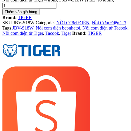
Thêm vào giỏ hàng
Brand:
TIGER
SKU
JBV-S18W
Categories
NỒI CƠM ĐIỆN
,
Nồi Cơm Điện Tử
Tags
JBV-S18W
,
Nồi cơm điện bepnhatoi
,
Nồi cơm điện tử Tacook
,
Nồi cơm điện tử Tiger
,
Tacook
,
Tiger
Brand:
TIGER