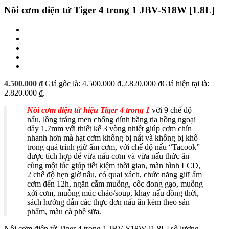
Nồi cơm điện tử Tiger 4 trong 1 JBV-S18W [1.8L]
4.500.000
₫
Giá gốc là: 4.500.000 ₫.
2.820.000
₫
Giá hiện tại là:
2.820.000 ₫.
Nồi cơm điện tử hiệu Tiger 4 trong 1
với 9 chế độ
nấu, lồng tráng men chống dính bằng tia hồng ngoại
dầy 1.7mm với thiết kế 3 vòng nhiệt giúp cơm chín
nhanh hơn mà hạt cơm không bị nát và không bị khô
trong quá trình giữ ấm cơm, với chế độ nấu “Tacook”
được tích hợp để vừa nấu cơm và vừa nấu thức ăn
cùng một lúc giúp tiết kiệm thời gian, màn hình LCD,
2 chế độ hẹn giờ nấu, có quai xách, chức năng giữ ấm
cơm đến 12h, ngăn cắm muỗng, cốc đong gạo, muỗng
xới cơm, muỗng múc cháo/soup, khay nấu đồng thời,
sách hướng dẫn các thực đơn nấu ăn kèm theo sản
phẩm, màu cà phê sữa.
Nồi cơm điện tử Tiger 4 trong 1 JBV-S18W [1.8L] số lượng