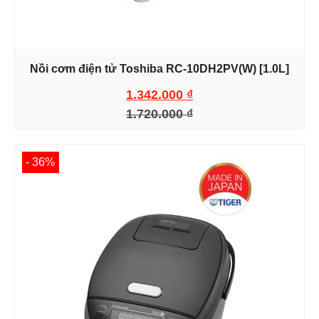
Nồi cơm điện tử Toshiba RC-10DH2PV(W) [1.0L]
1.342.000
₫
1.720.000
₫
- 36%