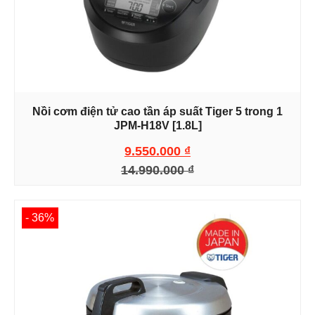
Nồi cơm điện tử cao tần áp suất Tiger 5 trong 1
JPM-H18V [1.8L]
9.550.000
₫
14.990.000
₫
- 36%