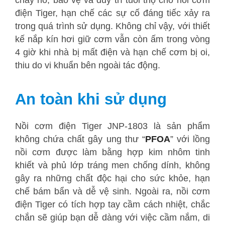
cháy nổ, bảo vệ và duy trì tuổi thọ cho nồi cơm
điện Tiger, hạn chế các sự cố đáng tiếc xảy ra
trong quá trình sử dụng. Không chỉ vậy, với thiết
kế nắp kín hơi giữ cơm vẫn còn ấm trong vòng
4 giờ khi nhà bị mất điện và hạn chế cơm bị oi,
thiu do vi khuẩn bên ngoài tác động.
An toàn khi sử dụng
Nồi cơm điện Tiger JNP-1803 là sản phẩm
không chứa chất gây ung thư “
PFOA
” với lồng
nồi cơm được làm bằng hợp kim nhôm tinh
khiết và phủ lớp tráng men chống dính, không
gây ra những chất độc hại cho sức khỏe, hạn
chế bám bẩn và dễ vệ sinh. Ngoài ra, nồi cơm
điện Tiger có tích hợp tay cầm cách nhiệt, chắc
chắn sẽ giúp bạn dễ dàng với việc cầm nắm, di